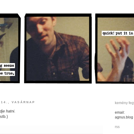
 14., VASÁRNAP
kemény fegy
je hatni.
email:
stb.)
agnus.blog
rss