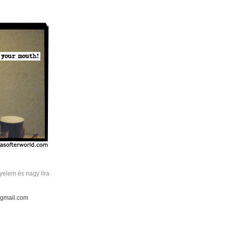
elem és nagy líra
 gmail.com