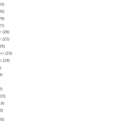
63)
85)
78)
27)
er
(28)
er
(22)
26)
ber
(23)
us
(19)
)
4)
)
2)
(15)
16)
0)
65)