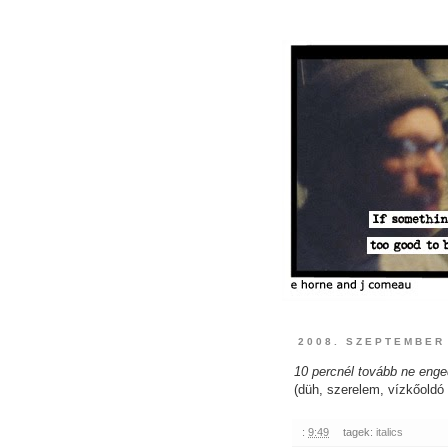
2008. SZEPTEMBER
10 percnél tovább ne enged
(düh, szerelem, vízkőoldó 
:
9:49
tagek:
italics