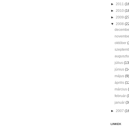
►
2011
(1
►
2010
(1
►
2009
(2
▼
2008
(2
decemb
novemb
október
(
szeptem
auguszt
július
(13
június
(1
május
(9
április
(1
március
február
(
január
(3
►
2007
(1
LINKEK