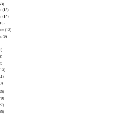
63)
er
(18)
er
(14)
13)
ber
(13)
us
(9)
1)
8)
2)
(13)
11)
3)
85)
78)
27)
65)