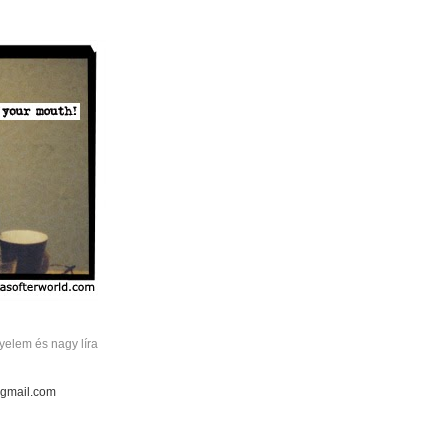
elem és nagy líra
 gmail.com