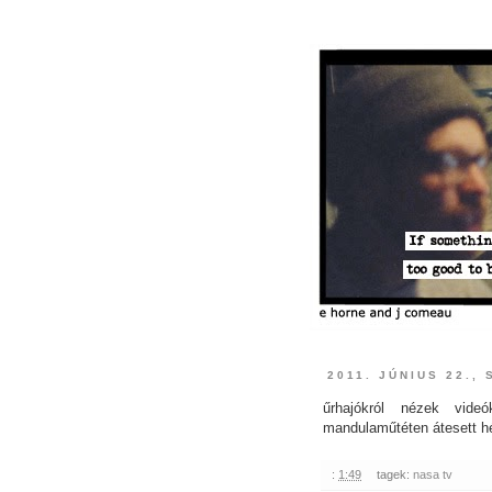
2011. JÚNIUS 22.,
űrhajókról nézek vide
mandulaműtéten átesett hé
:
1:49
tagek:
nasa tv