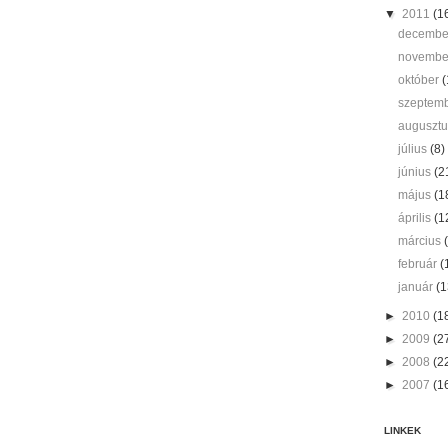
▼
2011
(1
decemb
novemb
október
(
szeptem
auguszt
július
(8)
június
(2
május
(1
április
(1
március
február
(
január
(1
►
2010
(1
►
2009
(2
►
2008
(2
►
2007
(1
LINKEK