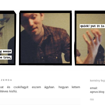
 SZERDA
kemény fegy
ókat és csokifagyit eszem ágyban. hogyan lettem
email:
téves kisfiú.
agnus.blog
rss