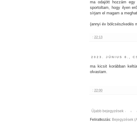
ma odajött hozzám egy 
sportoltam, hogy ilyen e
sírjam el magam a meghato
(annyi év bölcsészkedés m
:
22:13
2023. JÚNIUS 8., 
ma kicsit korábban kelt
olvastam.
:
22:00
Újabb bejegyzések
Feliratkozás:
Bejegyzések (