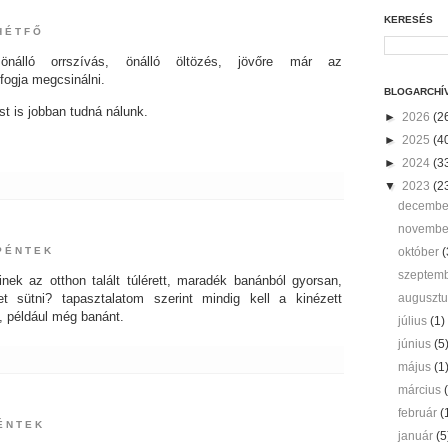
KERESÉS
 HÉTFŐ
önálló orrszívás, önálló öltözés, jövőre már az
 fogja megcsinálni.
BLOGARCHÍ
t is jobban tudná nálunk.
►
2026
(2
►
2025
(4
►
2024
(3
▼
2023
(2
decemb
novemb
 PÉNTEK
október
(
szeptem
inek az otthon talált túlérett, maradék banánból gyorsan,
t sütni? tapasztalatom szerint mindig kell a kinézett
auguszt
, például még banánt.
július
(1)
június
(5
május
(1
március
február
(
PÉNTEK
január
(5