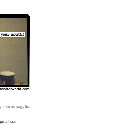
elem és nagy líra
 gmail.com