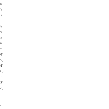
0)
7)
1)
3)
2)
3)
6)
24)
09)
22)
63)
85)
78)
27)
65)
z