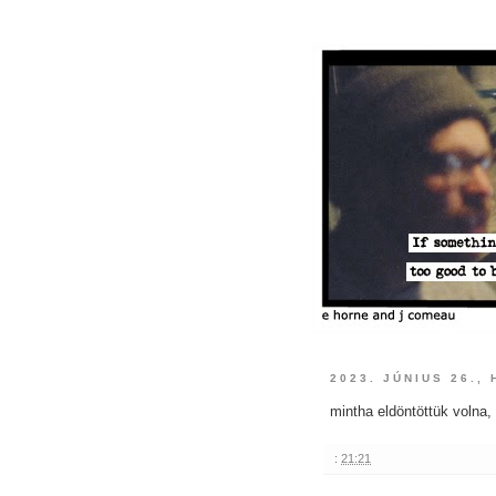
2023. JÚNIUS 26.,
mintha eldöntöttük volna, 
:
21:21