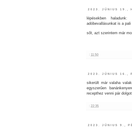
2023. JÚNIUS 19.,
lépésekben haladunk: 
adóbevallásunkat is a pali
sőt, azt szerintem már mos
:
11:50
2023. JÚNIUS 16.,
sikerült már valaha valak
egyszerűen banánkenyere
recepthez venni pár dolgot
:
22:35
2023. JÚNIUS 9., 