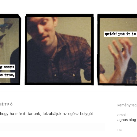
 HÉTFŐ
kemény fegy
hogy ha már itt tartunk, felzabáljuk az egész bolygót.
email:
agnus.blog
rss