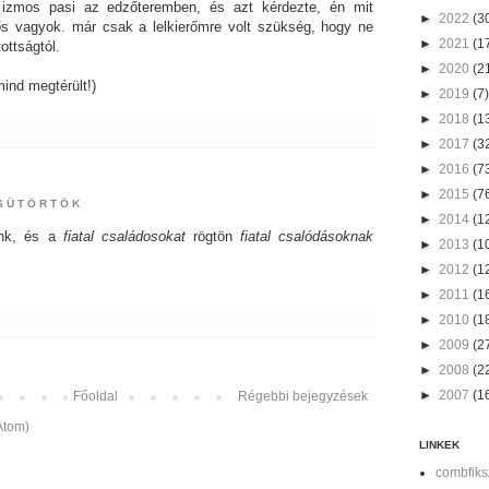
izmos pasi az edzőteremben, és azt kérdezte, én mit
►
2022
(3
rős vagyok. már csak a lelkierőmre volt szükség, hogy ne
►
2021
(1
ttságtól.
►
2020
(2
ind megtérült!)
►
2019
(7)
►
2018
(1
►
2017
(3
►
2016
(7
►
2015
(7
CSÜTÖRTÖK
►
2014
(1
ünk, és a
fiatal családosokat
rögtön
fiatal csalódásoknak
►
2013
(1
►
2012
(1
►
2011
(1
►
2010
(1
►
2009
(2
►
2008
(2
►
2007
(1
Főoldal
Régebbi bejegyzések
Atom)
LINKEK
combfiks