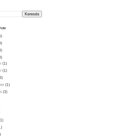
VUM
6)
0)
3)
3)
er
(1)
er
(1)
3)
ber
(1)
us
(3)
)
)
(1)
1)
)