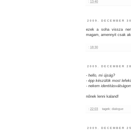
:
13:40
2009. DECEMBER 3
ezek a soha vissza nem 
magam, amennyit csak ak
:
18:30
2009. DECEMBER 28
- hello, mi újság?
- épp készülök most lefek
- nekem identitásválságo
nőnek lenni kaland!
:
22:03
tagek:
dialogue
2009. DECEMBER 2