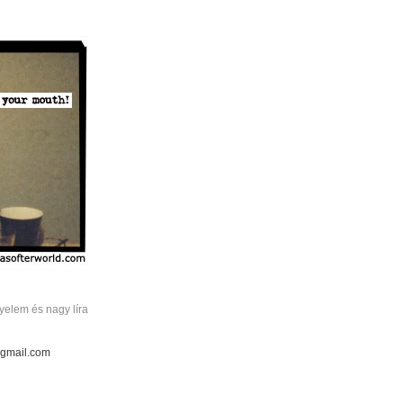
elem és nagy líra
 gmail.com