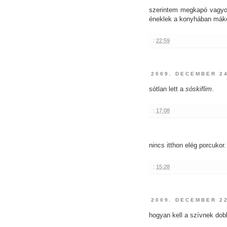
szerintem megkapó vagyo
éneklek a konyhában máko
:
22:59
2009. DECEMBER 2
sótlan lett a
sóskiflim
.
:
17:08
nincs itthon elég porcukor
:
15:28
2009. DECEMBER 22
hogyan kell a szívnek do