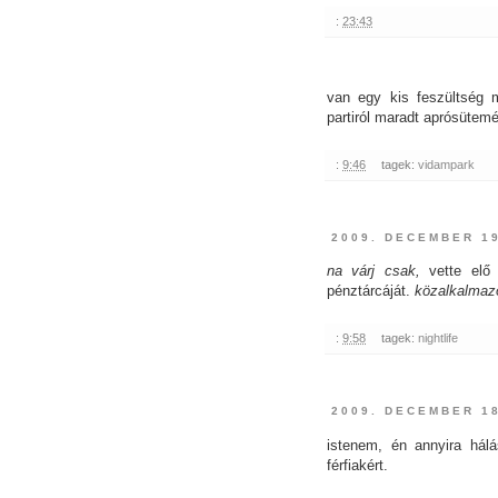
:
23:43
van egy kis feszültség 
partiról maradt aprósütem
:
9:46
tagek:
vidampark
2009. DECEMBER 1
na várj csak,
vette elő 
pénztárcáját.
közalkalmaz
:
9:58
tagek:
nightlife
2009. DECEMBER 1
istenem, én annyira hál
férfiakért.