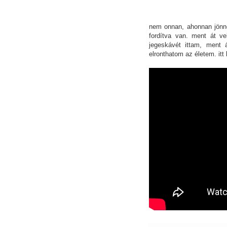
nem onnan, ahonnan jönn
fordítva van. ment át v
jegeskávét ittam, ment
elronthatom az életem. itt