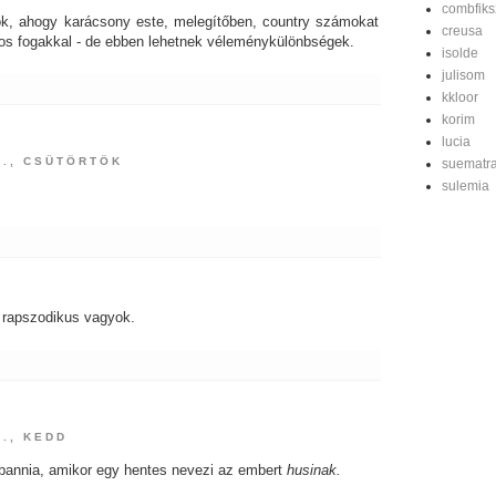
combfiks
k, ahogy karácsony este, melegítőben, country számokat
creusa
s fogakkal - de ebben lehetnek véleménykülönbségek.
isolde
julisom
kkloor
korim
lucia
4., CSÜTÖRTÖK
suematr
sulemia
. rapszodikus vagyok.
., KEDD
bbannia, amikor egy hentes nevezi az embert
husinak.