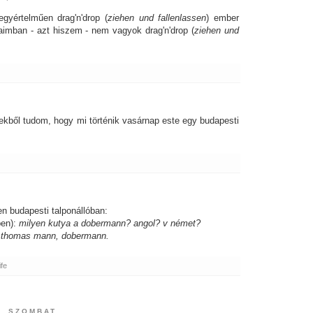
gyértelműen drag'n'drop (
ziehen und fallenlassen
) ember
aimban - azt hiszem - nem vagyok drag'n'drop (
ziehen und
kből tudom, hogy mi történik vasárnap este egy budapesti
n budapesti talponállóban:
ben):
milyen kutya a dobermann? angol? v német?
t thomas mann, dobermann.
ife
., SZOMBAT