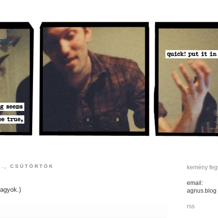
1., CSÜTÖRTÖK
kemény fegy
email:
vagyok.)
agnus.blog
rss