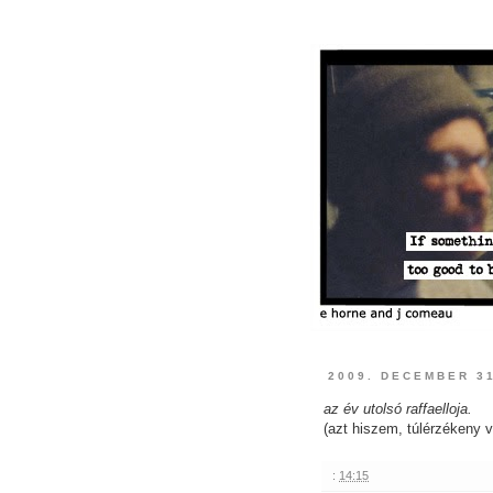
2009. DECEMBER 3
az év utolsó raffaelloja.
(azt hiszem, túlérzékeny 
:
14:15