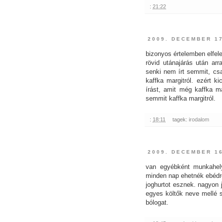
:
21:22
2009. DECEMBER 1
bizonyos értelemben elfelej
rövid utánajárás után arr
senki nem írt semmit, csa
kaffka margitról. ezért k
írást, amit még kaffka ma
semmit kaffka margitról.
:
18:11
tagek:
irodalom
2009. DECEMBER 1
van egyébként munkahely
minden nap ehetnék ebédr
joghurtot esznek. nagyon 
egyes költők neve mellé s
bólogat.