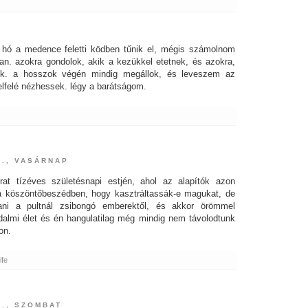
 hó a medence feletti ködben tűnik el, mégis számolnom
n. azokra gondolok, akik a kezükkel etetnek, és azokra,
ek. a hosszok végén mindig megállok, és leveszem az
felé nézhessek. légy a barátságom.
3., VASÁRNAP
rat tízéves születésnapi estjén, ahol az alapítók azon
a köszöntőbeszédben, hogy kasztráltassák-e magukat, de
llani a pultnál zsibongó emberektől, és akkor örömmel
dalmi élet és én hangulatilag még mindig nem távolodtunk
on.
ife
2., SZOMBAT