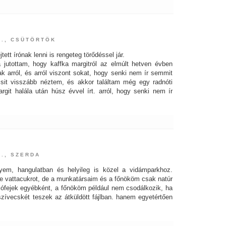
7., CSÜTÖRTÖK
tett írónak lenni is rengeteg törődéssel jár.
a jutottam, hogy kaffka margitról az elmúlt hetven évben
k arról, és arról viszont sokat, hogy senki nem ír semmit
icsit visszább néztem, és akkor találtam még egy radnóti
rgit halála után húsz évvel írt. arról, hogy senki nem ír
6., SZERDA
em, hangulatban és helyileg is közel a vidámparkhoz.
e vattacukrot, de a munkatársaim és a főnököm csak natúr
jófejek egyébként, a főnököm például nem csodálkozik, ha
zívecskét teszek az átküldött fájlban. hanem egyetértően