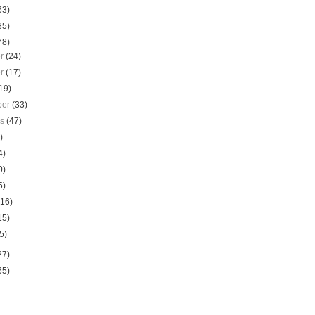
63)
85)
78)
er
(24)
er
(17)
19)
ber
(33)
us
(47)
)
4)
0)
5)
(16)
15)
5)
27)
65)