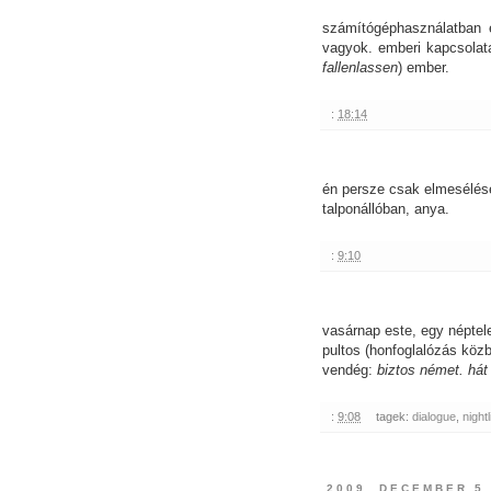
számítógéphasználatban e
vagyok. emberi kapcsolat
fallenlassen
) ember.
:
18:14
én persze csak elmesélése
talponállóban, anya.
:
9:10
vasárnap este, egy néptele
pultos (honfoglalózás köz
vendég:
biztos német. há
:
9:08
tagek:
dialogue
,
nightl
2009. DECEMBER 5