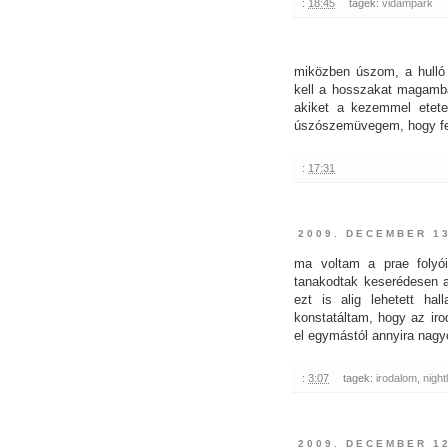
:
18:45
tagek:
vidampark
miközben úszom, a hulló
kell a hosszakat magamba
akiket a kezemmel etet
úszószemüvegem, hogy fel
:
17:31
2009. DECEMBER 1
ma voltam a prae folyói
tanakodtak keserédesen 
ezt is alig lehetett ha
konstatáltam, hogy az iro
el egymástól annyira nagy
:
3:07
tagek:
irodalom
,
nightl
2009. DECEMBER 1