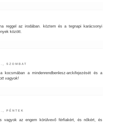
ma reggel az irodában. köztem és a tegnapi karácsonyi
ények között.
9., SZOMBAT
a kocsmában a mindenrendbenlesz-arckifejezését és a
ott vagyok!
8., PÉNTEK
ás vagyok az engem körülvevő férfiakért, és nőkért, és