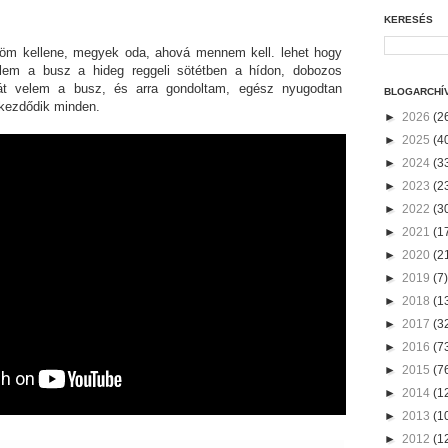
KERESÉS
öm kellene, megyek oda, ahová mennem kell. lehet hogy
elem a busz a hideg reggeli sötétben a hídon, dobozos
 át velem a busz, és arra gondoltam, egész nyugodtan
BLOGARCHÍ
 kezdődik minden.
►
2026
(2
►
2025
(4
►
2024
(3
►
2023
(2
►
2022
(3
►
2021
(1
►
2020
(2
►
2019
(7)
►
2018
(1
►
2017
(3
►
2016
(7
►
2015
(7
►
2014
(1
►
2013
(1
►
2012
(1