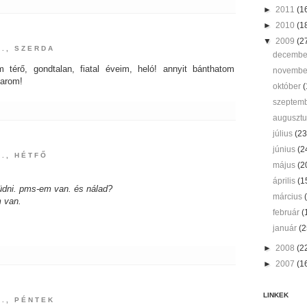
►
2011
(1
►
2010
(1
▼
2009
(2
0., SZERDA
decemb
térő, gondtalan, fiatal éveim, heló! annyit bánthatom
novemb
arom!
október
(
szeptem
auguszt
július
(23
június
(2
., HÉTFŐ
május
(2
április
(1
üdni. pms-em van. és nálad?
március
m van.
február
(
január
(2
►
2008
(2
►
2007
(1
LINKEK
5., PÉNTEK