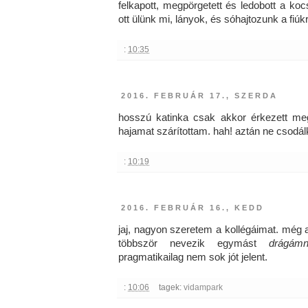
felkapott, megpörgetett és ledobott a ko
ott ülünk mi, lányok, és sóhajtozunk a fiúk
:
10:35
2016. FEBRUÁR 17., SZERDA
hosszú katinka csak akkor érkezett m
hajamat szárítottam. hah! aztán ne csodá
:
10:19
2016. FEBRUÁR 16., KEDD
jaj, nagyon szeretem a kollégáimat. még a
többször nevezik egymást
drágám
pragmatikailag nem sok jót jelent.
:
10:06
tagek:
vidampark