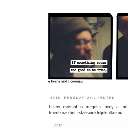
2016. FEBRUÁR 26., PÉNTEK
biztos mással is megesik hogy a müp
következő heti edzéseire feljelentkezni.
:
15:32