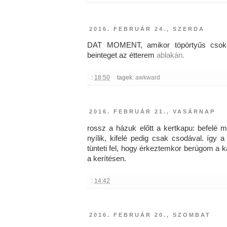
2016. FEBRUÁR 24., SZERDA
DAT MOMENT, amikor töpörtyűs csoko
beinteget az étterem
ablakán.
:
18:50
tagek:
awkward
2016. FEBRUÁR 21., VASÁRNAP
rossz a házuk előtt a kertkapu: befelé m
nyílik, kifelé pedig csak csodával. így 
tünteti fel, hogy érkeztemkor berúgom a 
a kerítésen.
:
14:42
2016. FEBRUÁR 20., SZOMBAT