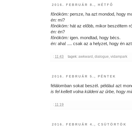
2016. FEBRUÁR 8., HÉTFŐ
főnököm:
persze, ha azt mondod, hogy mo
én:
mi?
főnököm:
hát az előbb, mikor beszéltem ró
én:
én?
főnököm:
igen. mondtad, hogy bécs.
én:
aha! .... csak az a helyzet, hogy én a
:
11:43
tagek:
awkward
,
dialogue
,
vidampark
2016. FEBRUÁR 5., PÉNTEK
félálomban sokat beszél. például azt mo
is fel kellett volna küldeni az űrbe, hogy 
:
11:19
2016. FEBRUÁR 4., CSÜTÖRTÖK