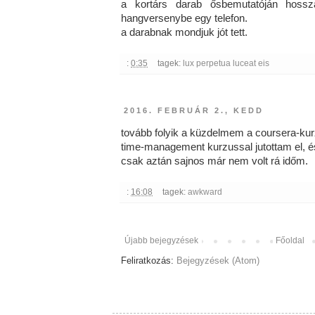
a kortárs darab ősbemutatóján hossz
hangversenybe egy telefon.
a darabnak mondjuk jót tett.
:
0:35
tagek:
lux perpetua luceat eis
2016. FEBRUÁR 2., KEDD
tovább folyik a küzdelmem a coursera-kurz
time-management kurzussal jutottam el, é
csak aztán sajnos már nem volt rá időm.
:
16:08
tagek:
awkward
Újabb bejegyzések
Főoldal
Feliratkozás:
Bejegyzések (Atom)