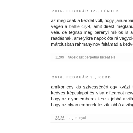
2016. FEBRUÁR 12., PÉNTEK
az még csak a kezdet volt, hogy januárba
végén a
battle cry
-t, amit direkt megta
vele. de tegnap még perényi miklós is 
ráadásnak, amelyikre napok óta rá vagyok
márciusban rahmanyinov feltámad a kedv
:
11:09
tagek:
lux perpetua luceat eis
2016. FEBRUÁR 9., KEDD
amikor egy kis szívességért egy kvázi 
kedves képeslapot és visa giftcardot new
hogy az olyan emberek teszik jobbá a vilá
hogy az olyan emberek teszik jobbá a világ
:
23:26
tagek:
nyal