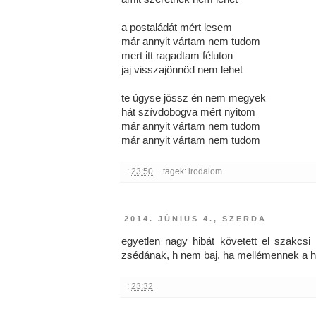
a postaládát mért lesem
már annyit vártam nem tudom
mert itt ragadtam féluton
jaj visszajönnöd nem lehet
te úgyse jössz én nem megyek
hát szívdobogva mért nyitom
már annyit vártam nem tudom
már annyit vártam nem tudom
:
23:50
tagek:
irodalom
2014. JÚNIUS 4., SZERDA
egyetlen nagy hibát követett el szakcsi
zsédának, h nem baj, ha mellémennek a 
:
23:32