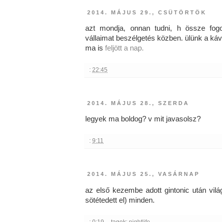
2014. MÁJUS 29., CSÜTÖRTÖK
azt mondja, onnan tudni, h össze fog
vállaimat beszélgetés közben. ülünk a kávé
ma is
feljött a nap.
:
22:45
2014. MÁJUS 28., SZERDA
legyek ma boldog? v mit javasolsz?
:
9:11
2014. MÁJUS 25., VASÁRNAP
az első kezembe adott gintonic után vilá
sötétedett el) minden.
:
0:19
tagek:
nightlife