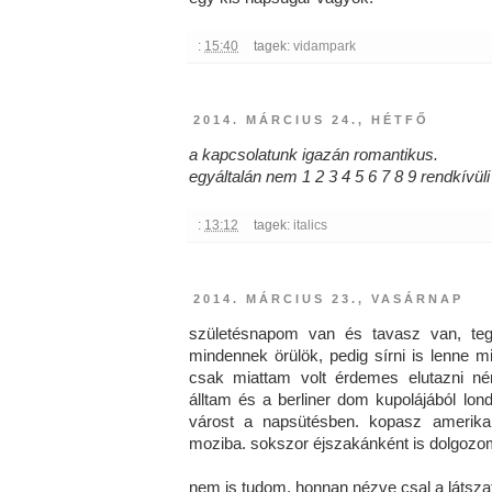
:
15:40
tagek:
vidampark
2014. MÁRCIUS 24., HÉTFŐ
a kapcsolatunk igazán romantikus.
egyáltalán nem 1 2 3 4 5 6 7 8 9 rendkívü
:
13:12
tagek:
italics
2014. MÁRCIUS 23., VASÁRNAP
​születésnapom van és tavasz van, tegn
mindennek örülök, pedig sírni is lenne mi
csak miattam volt érdemes elutazni n
álltam és a berliner dom kupolájából lo
várost a napsütésben. kopasz amerika
moziba. sokszor éjszakánként is dolgozo
nem is tudom, honnan nézve csal a látsza