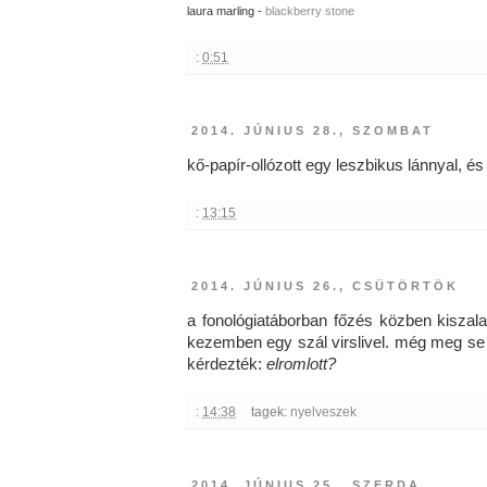
laura marling -
blackberry stone
:
0:51
2014. JÚNIUS 28., SZOMBAT
kő-papír-ollózott egy leszbikus lánnyal, és
:
13:15
2014. JÚNIUS 26., CSÜTÖRTÖK
a fonológiatáborban főzés közben kiszal
kezemben egy szál virslivel. még meg se 
kérdezték:
elromlott?
:
14:38
tagek:
nyelveszek
2014. JÚNIUS 25., SZERDA