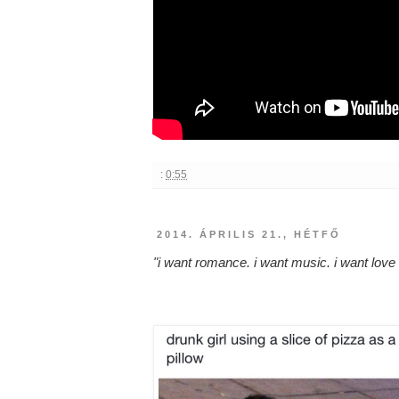
:
0:55
2014. ÁPRILIS 21., HÉTFŐ
"i want romance. i want music. i want love