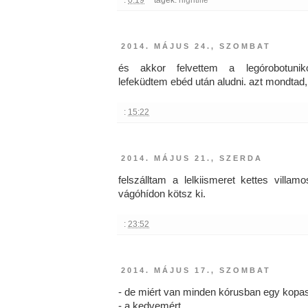
2014. MÁJUS 24., SZOMBAT
és akkor felvettem a legórobotunik
lefeküdtem ebéd után aludni. azt mondtad, 
:
15:22
2014. MÁJUS 21., SZERDA
felszálltam a lelkiismeret kettes villam
vágóhídon kötsz ki.
:
23:52
2014. MÁJUS 17., SZOMBAT
- de miért van minden kórusban egy kopa
- a kedvemért.