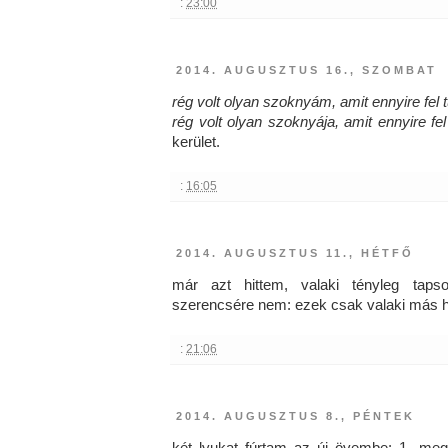
:
23:00
2014. AUGUSZTUS 16., SZOMBAT
rég volt olyan szoknyám, amit ennyire fel tu
rég volt olyan szoknyája, amit ennyire fel 
kerület.
:
16:05
2014. AUGUSZTUS 11., HÉTFŐ
már azt hittem, valaki tényleg taps
szerencsére nem: ezek csak valaki más ha
:
21:06
2014. AUGUSZTUS 8., PÉNTEK