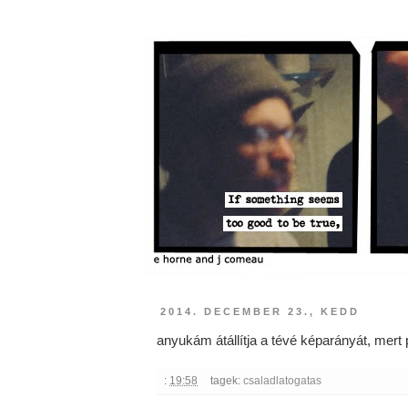
2014. DECEMBER 23., KEDD
anyukám átállítja a tévé képarányát, mert
:
19:58
tagek:
csaladlatogatas