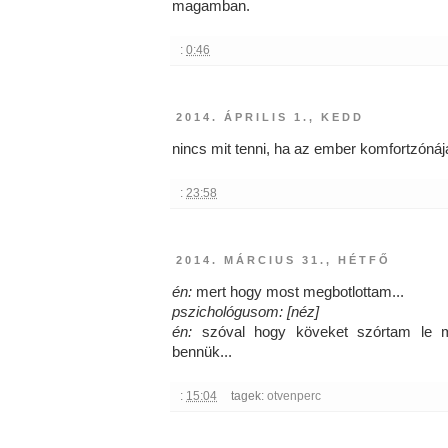
magamban.
:
0:46
2014. ÁPRILIS 1., KEDD
nincs mit tenni, ha az ember komfortzóná
:
23:58
2014. MÁRCIUS 31., HÉTFŐ
én:
mert hogy most megbotlottam...
pszichológusom: [néz]
én:
szóval hogy köveket szórtam le m
bennük...
:
15:04
tagek:
otvenperc