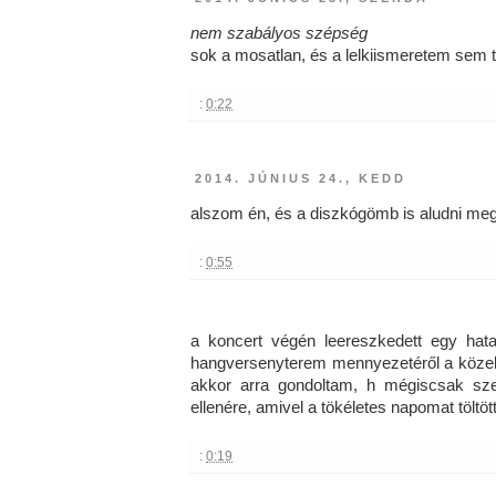
nem szabályos szépség
sok a mosatlan, és a lelkiismeretem sem t
:
0:22
2014. JÚNIUS 24., KEDD
alszom én, és a diszkógömb is aludni meg
:
0:55
a koncert végén leereszkedett egy hat
hangversenyterem mennyezetéről a közel
akkor arra gondoltam, h mégiscsak sz
ellenére, amivel a tökéletes napomat töltö
:
0:19