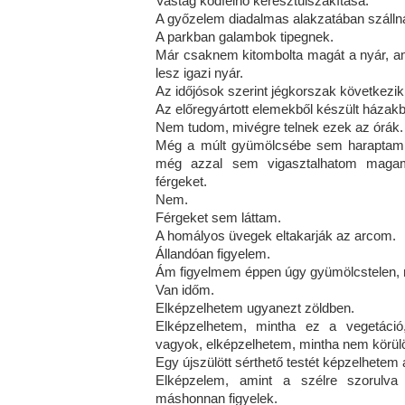
Vastag ködfelhő keresztülszakítása.
A győzelem diadalmas alakzatában szállna
A parkban galambok tipegnek.
Már csaknem kitombolta magát a nyár, a
lesz igazi nyár.
Az időjósok szerint jégkorszak következik
Az előregyártott elemekből készült házak
Nem tudom, mivégre telnek ezek az órák.
Még a múlt gyümölcsébe sem haraptam, m
még azzal sem vigasztalhatom maga
férgeket.
Nem.
Férgeket sem láttam.
A homályos üvegek eltakarják az arcom.
Állandóan figyelem.
Ám figyelmem éppen úgy gyümölcstelen, 
Van időm.
Elképzelhetem ugyanezt zöldben.
Elképzelhetem, mintha ez a vegetáci
vagyok, elképzelhetem, mintha nem körül
Egy újszülött sérthető testét képzelhetem
Elképzelem, amint a szélre szorulva
máshonnan figyelek.