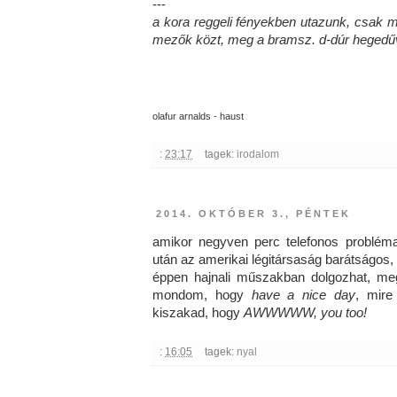
---
​​​a kora reggeli fényekben utazunk, csak
mezők közt, meg a bramsz. d-dúr hegedű
olafur arnalds - haust
:
23:17
tagek:
irodalom
2014. OKTÓBER 3., PÉNTEK
amikor negyven perc telefonos problém
után az amerikai légitársaság barátságos, 
éppen hajnali műszakban dolgozhat, me
mondom, hogy
have a nice day
, mire
kiszakad, hogy
AWWWWW, you too!
:
16:05
tagek:
nyal