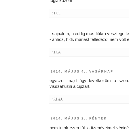
foglalkozom
:
1:05
- sajnálom, h eddig más fiúkra vesztegett
- ahhoz, h dr. máriást felfedezd, nem volt el
:
1:04
2014. MÁJUS 4., VASÁRNAP
egyszer majd úgy levetkőzöm a szoro
visszahúzni a cipzárt.
:
21:41
2014. MÁJUS 2., PÉNTEK
nem jutok ezen túl. a tizenéveimet végig