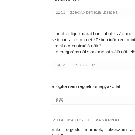
:
22:52
tagek:
lux perpetua luceat eis
- mint a ligeti darabban, ahol száz met
színpadra, és menet közben időnként mint
- mint a menstruáló nők?
- te megpróbálnál száz menstruáló nőt felh
:
14:18
tagek:
dialogue
a logika nem reggeli tornagyakorlat.
:
9:30
2014. MÁJUS 11., VASÁRNAP
mikor egyedül maradok, felveszem a l