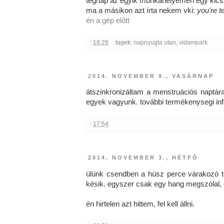
tegnap az egyik munkahelyemen egy kicsi 
ma a másikon azt írta nekem vki:
you're te
én a gép előtt
:
18:26
tagek:
napnyugta utan
,
vidampark
2014. NOVEMBER 9., VASÁRNAP
átszinkronizáltam a menstruációs naptá
egyek vagyunk. további termékenysegi in
:
17:54
2014. NOVEMBER 3., HÉTFŐ
ülünk csendben a húsz perce várakozó t
késik. egyszer csak egy hang megszólal,
én hirtelen azt hittem, fel kell állni.