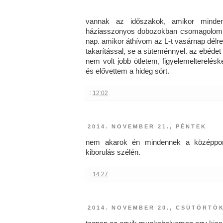
vannak az időszakok, amikor minde
háziasszonyos dobozokban csomagolom a
nap. amikor áthívom az L-t vasárnap délre
takarítással, se a süteménnyel. az ebédet
nem volt jobb ötletem, figyelemelterelés
és elővettem a hideg sört.
:
12:02
2014. NOVEMBER 21., PÉNTEK
nem akarok én mindennek a középpontj
kiborulás szélén.
:
14:27
2014. NOVEMBER 20., CSÜTÖRTÖ