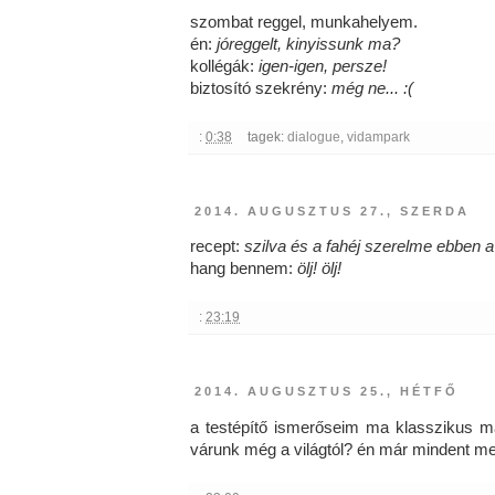
szombat reggel, munkahelyem.
én:
jóreggelt, kinyissunk ma?
kollégák:
igen-igen, persze!
biztosító szekrény:
még ne... :(
:
0:38
tagek:
dialogue
,
vidampark
2014. AUGUSZTUS 27., SZERDA
recept:
szilva és a fahéj szerelme ebben a 
hang bennem:
ölj! ölj!
:
23:19
2014. AUGUSZTUS 25., HÉTFŐ
a testépítő ismerőseim ma klasszikus ma
várunk még a világtól? én már mindent m