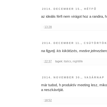
2014. DECEMBER 15., HÉTFŐ
az ideális férfi nem virágot hoz a randira, 
:
13:28
2014. DECEMBER 11., CSÜTÖRTÖ
na figyelj. kis kikötözés, medve jelmezben
:
22:37
tagek:
italics
,
nightlife
2014. NOVEMBER 30., VASÁRNAP
már tudod, h produktív meeting lesz, mikor
a neszkávéját.
:
18:52