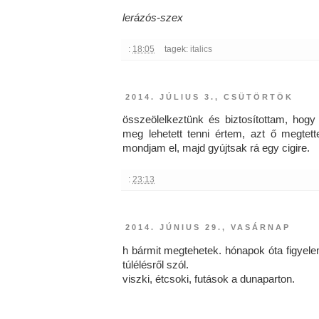
lerázós-szex
:
18:05
tagek:
italics
2014. JÚLIUS 3., CSÜTÖRTÖK
összeölelkeztünk és biztosítottam, hogy
meg lehetett tenni értem, azt ő megtett
mondjam el, majd gyújtsak rá egy cigire.
:
23:13
2014. JÚNIUS 29., VASÁRNAP
h bármit megtehetek. hónapok óta figyel
túlélésről szól.
viszki, étcsoki, futások a dunaparton.