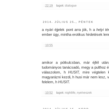
:
22:19
tagek:
dialogue
2014. JÚLIUS 25., PÉNTEK
a nyári éjjelek pont arra jók, h a
helyi t
ember úgy, mintha erotikus hirdetések len
:
10:55
amikor a pótkulcsban, már éjfél után,
tudományos tanácsadó, megy a pulthoz és 
válaszolom, h
HUSIT,
mire végtelen k
magyarázni kezdi, h husi már nem lesz, v
felelem, h
HUSIT.
:
10:52
tagek:
nightlife
,
nyelveszek
2014. JÚLIUS 15., KEDD