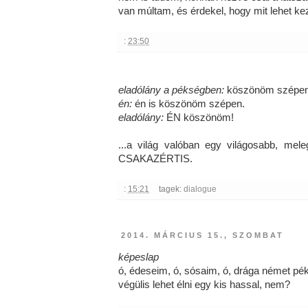
van múltam, és érdekel, hogy mit lehet ke
:
23:50
eladólány a pékségben:
köszönöm szépen
én:
én is köszönöm szépen.
eladólány:
ÉN köszönöm!
...a világ valóban egy világosabb, mele
CSAKAZÉRTIS.
:
15:21
tagek:
dialogue
2014. MÁRCIUS 15., SZOMBAT
képeslap
ó, édeseim, ó, sósaim, ó, drága német p
végülis lehet élni egy kis hassal, nem?