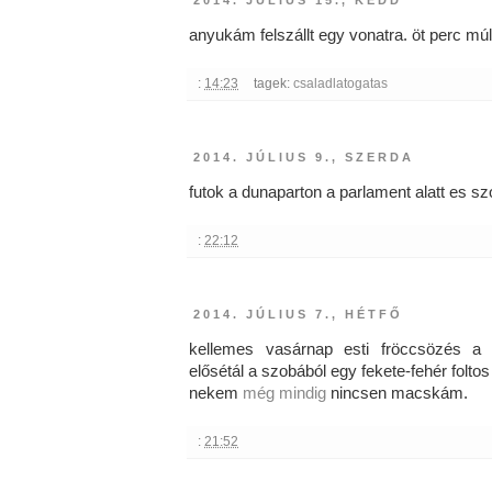
anyukám felszállt egy vonatra. öt perc mú
:
14:23
tagek:
csaladlatogatas
2014. JÚLIUS 9., SZERDA
futok a dunaparton a parlament alatt es szó
:
22:12
2014. JÚLIUS 7., HÉTFŐ
kellemes vasárnap esti fröccsözés a
elősétál a szobából egy fekete-fehér folt
nekem
még mindig
nincsen macskám.
:
21:52