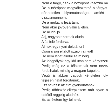
Nem a tárgy, csak a nézőpont változna m
De a nézőpont megváltoztatná a tárgyat 
sérthetetlen folyamatosságot, amiér
visszamennem.
De a múltat is lezártam.
Nem akar jövővé válni a jelen.
De aludni jó.
Jaj, nagyon szeretek aludni.
A fal felé fordulva.
Álmok egy nyári délutánon!
Csorranjon eltátott szájon a nyál!
De nem lehet aludni se mindig.
Az idegpályák egy idő után nem kényszerí
Pedig még ez a félálomnak sem nevez
fordulhatok mindig a magam képeibe.
Végül is abban vagyok kénytelen foly
teljesen hátat fordítanék.
Ezt nevezik az élet gyakorlatának.
Pedig többször elképzeltem már olyan na
estétől reggelig aludnék.
És az életem így telne el.