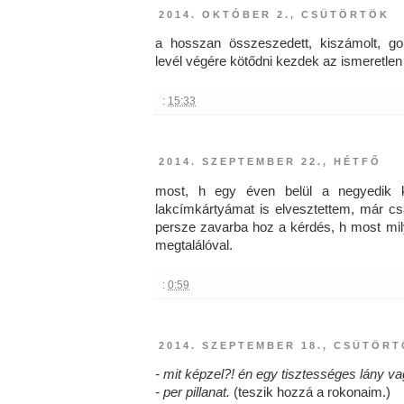
2014. OKTÓBER 2., CSÜTÖRTÖK
a hosszan összeszedett, kiszámolt, g
levél végére kötődni kezdek az ismeretlen
:
15:33
2014. SZEPTEMBER 22., HÉTFŐ
most, h egy éven belül a negyedik kö
lakcímkártyámat is elvesztettem, már csak
persze zavarba hoz a kérdés, h most mi
megtalálóval.
:
0:59
2014. SZEPTEMBER 18., CSÜTÖR
- mit képzel?! én egy tisztességes lány v
- per pillanat.
(teszik hozzá a rokonaim.)