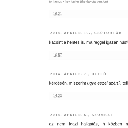
tori amos - hey jupiter (the dakota version)
:
16:21
2014. ÁPRILIS 10., CSÜTÖRTÖK
kacsint a hentes is, ma reggel igazán hú
:
10:57
2014. ÁPRILIS 7., HÉTFŐ
kérdésén, miszerint
ugye eszel azért?,
tel
:
14:23
2014. ÁPRILIS 5., SZOMBAT
az nem igazi hallgatás, h közben mi