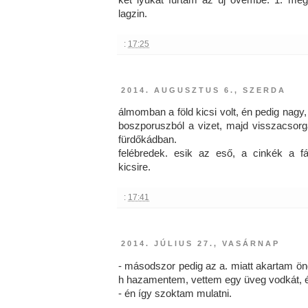
két lyukat fúrtam az új övembe: 1. meg
lagzin.
:
17:25
2014. AUGUSZTUS 6., SZERDA
álmomban a föld kicsi volt, én pedig nag
boszporuszból a vizet, majd visszacsorg
fürdőkádban.
felébredek. esik az eső, a cinkék a 
kicsire.
:
17:41
2014. JÚLIUS 27., VASÁRNAP
- másodszor pedig az a. miatt akartam öng
h hazamentem, vettem egy üveg vodkát, 
- én így szoktam mulatni.