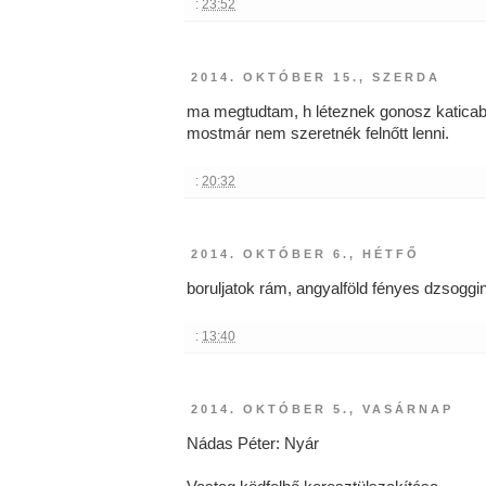
:
23:52
2014. OKTÓBER 15., SZERDA
ma megtudtam, h léteznek gonosz katica
mostmár nem szeretnék felnőtt lenni.
:
20:32
2014. OKTÓBER 6., HÉTFŐ
boruljatok rám, angyalföld fényes dzsoggin
:
13:40
2014. OKTÓBER 5., VASÁRNAP
Nádas Péter: Nyár