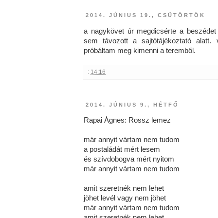
2014. JÚNIUS 19., CSÜTÖRTÖK
a nagykövet úr megdicsérte a beszédet 
sem távozott a sajtótájékoztató alatt
próbáltam meg kimenni a teremből.
:
14:16
2014. JÚNIUS 9., HÉTFŐ
​Rapai Ágnes: Rossz lemez
már annyit vártam nem tudom
a postaládát mért lesem
és szívdobogva mért nyitom
már annyit vártam nem tudom
amit szeretnék nem lehet
jöhet levél vagy nem jöhet
már annyit vártam nem tudom
amit szeretnék nem lehet