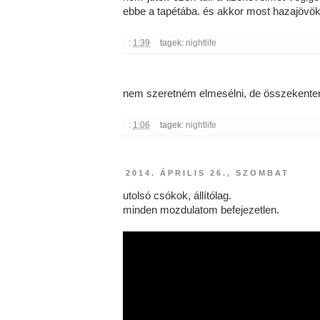
ebbe a tapétába. és akkor most hazajövök 
:
1:39
tagek:
nightlife
nem szeretném elmesélni, de összekentem 
:
1:06
tagek:
nightlife
2014. ÁPRILIS 26., SZOMBAT
utolsó csókok, állítólag.
minden mozdulatom befejezetlen.