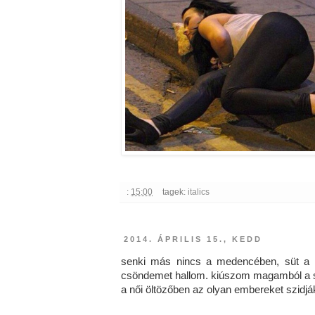
:
15:00
tagek:
italics
2014. ÁPRILIS 15., KEDD
senki más nincs a medencében, süt a n
csöndemet hallom. kiúszom magamból a 
a női öltözőben az olyan embereket szidjá