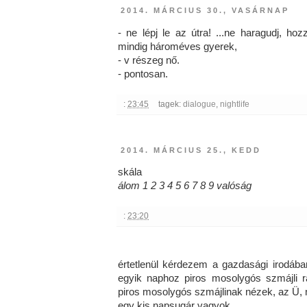
2014. MÁRCIUS 30., VASÁRNAP
- ne lépj le az útra! ...ne haragudj, h
mindig hároméves gyerek,
- v részeg nő.
- pontosan.
:
23:45
tagek:
dialogue
,
nightlife
2014. MÁRCIUS 25., KEDD
skála
álom 1 2 3 4 5 6 7 8 9 valóság
:
23:20
értetlenül kérdezem a gazdasági irodában
egyik naphoz piros mosolygós szmájli ra
piros mosolygós szmájlinak nézek, az Ü, 
egy kis napsugár vagyok.