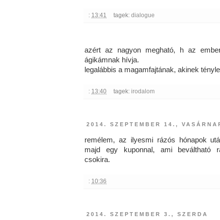
:
13:41
tagek:
dialogue
azért az nagyon megható, h az embert
ágikámnak hívja.
legalábbis a magamfajtának, akinek tényle
:
13:40
tagek:
irodalom
2014. SZEPTEMBER 14., VASÁRNA
remélem, az ilyesmi rázós hónapok ut
majd egy kuponnal, ami beváltható r
csokira.
:
10:36
2014. SZEPTEMBER 3., SZERDA