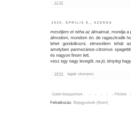
:
11:32
2020. ÁPRILIS 8., SZERDA
meséljem el néha az álmaimat,
mondja a 
álmodom,
mondom én. de ragaszkodik hoz
lehet gondolkozni. elmesélem tehát a
amelyben parmezános-citromos spagettit
és nagyon finom lett.
vesz egy nagy levegőt.
na jó, tényleg hagy
:
16:51
tagek:
otvenperc
Újabb bejegyzések
Főoldal
Feliratkozás:
Bejegyzések (Atom)