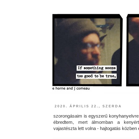
2020. ÁPRILIS 22., SZERDA
szorongásaim is egyszerű konyhanyelvre f
ébredtem, mert álmomban a kenyér
vajastészta lett volna - hajtogatás közben e