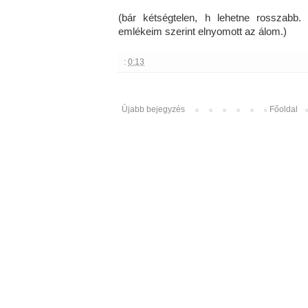
(bár kétségtelen, h lehetne rosszabb.
emlékeim szerint elnyomott az álom.)
:
0:13
Újabb bejegyzés
Főoldal