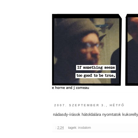
2007. SZEPTEMBER 3., HÉTFŐ
nádasdy-írások hátoldalára nyomtatok kukorell
:
2:24
tagek:
irodalom