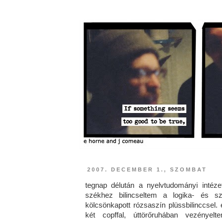
2007. DECEMBER 1., SZOMBAT
tegnap délután a nyelvtudományi intéze
székhez bilincseltem a logika- és sz
kölcsönkapott rózsaszín plüssbilinccsel. 
két copffal, úttörőruhában vezénye