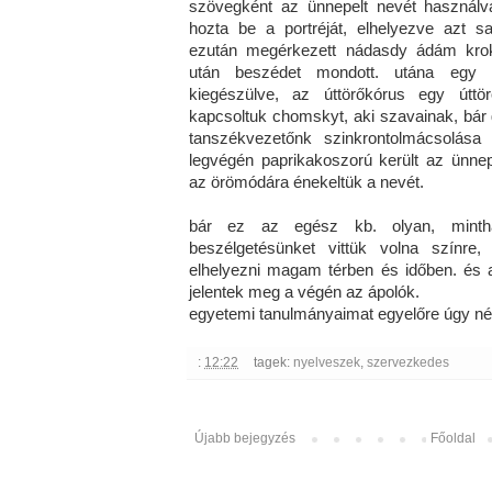
szövegként az ünnepelt nevét használv
hozta be a portréját, elhelyezve azt 
ezután megérkezett nádasdy ádám kroko
után beszédet mondott. utána egy rg
kiegészülve, az úttörőkórus egy úttör
kapcsoltuk chomskyt, aki szavainak, bá
tanszékvezetőnk szinkrontolmácsolása
legvégén paprikakoszorú került az ünnep
az örömódára énekeltük a nevét.
bár ez az egész kb. olyan, mintha
beszélgetésünket vittük volna színr
elhelyezni magam térben és időben. és 
jelentek meg a végén az ápolók.
egyetemi tanulmányaimat egyelőre úgy néz
:
12:22
tagek:
nyelveszek
,
szervezkedes
Újabb bejegyzés
Főoldal