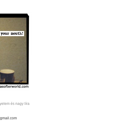
elem és nagy líra
 gmail.com