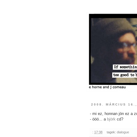
2008. MÁRCIUS 16.
- mi ez, honnan jön ez a 
- ööö... a
björk
cd?
:
17:38
tagek:
dialogue