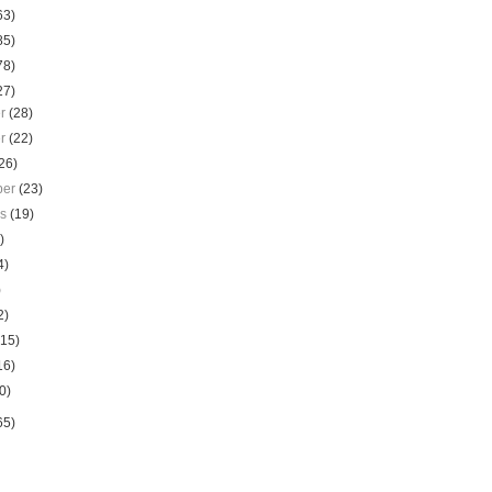
63)
85)
78)
27)
er
(28)
er
(22)
26)
ber
(23)
us
(19)
)
4)
)
2)
(15)
16)
0)
65)