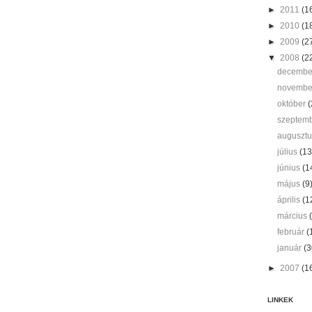
►
2011
(1
►
2010
(1
►
2009
(2
▼
2008
(2
decemb
novemb
október
(
szeptem
auguszt
július
(13
június
(1
május
(9
április
(1
március
február
(
január
(3
►
2007
(1
LINKEK