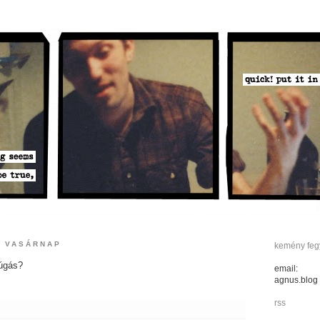
, VASÁRNAP
kemény fegy
zúgás?
email:
agnus.blog
rss