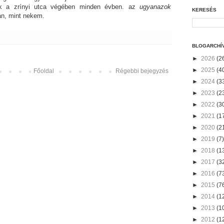
k a zrínyi utca végében minden évben. az
ugyanazok
KERESÉS
an, mint nekem.
BLOGARCHÍ
►
2026
(2
►
2025
(4
Főoldal
Régebbi bejegyzés
►
2024
(3
►
2023
(2
►
2022
(3
►
2021
(1
►
2020
(2
►
2019
(7)
►
2018
(1
►
2017
(3
►
2016
(7
►
2015
(7
►
2014
(1
►
2013
(1
►
2012
(1