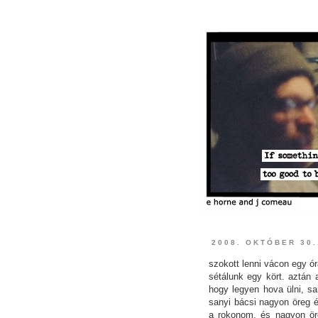
2008. OKTÓBER 30
szokott lenni vácon egy ó
sétálunk egy kört. aztán
hogy legyen hova ülni, s
sanyi bácsi nagyon öreg é
a rokonom, és nagyon ö