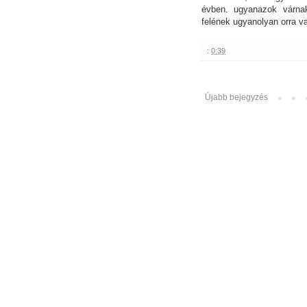
évben. ugyanazok várna
felének ugyanolyan orra v
:
0:39
Újabb bejegyzés