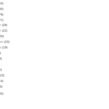
63)
85)
78)
27)
er
(28)
er
(22)
26)
ber
(23)
us
(19)
)
4)
)
2)
(15)
16)
0)
65)