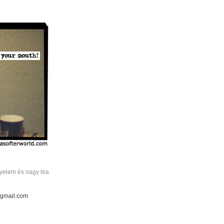
elem és nagy líra
 gmail.com