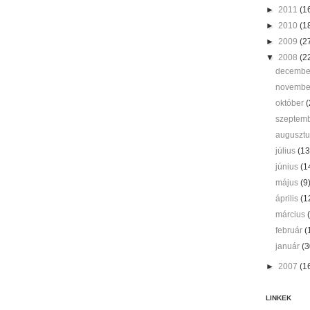
►
2011
(1
►
2010
(1
►
2009
(2
▼
2008
(2
decemb
novemb
október
(
szeptem
auguszt
július
(13
június
(1
május
(9
április
(1
március
február
(
január
(3
►
2007
(1
LINKEK