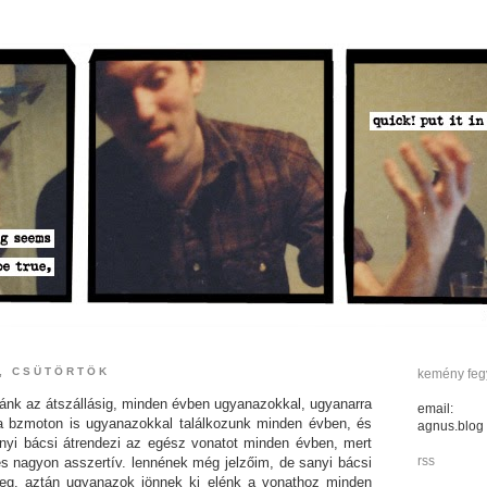
., CSÜTÖRTÖK
kemény fegy
ránk az átszállásig, minden évben ugyanazokkal, ugyanarra
email:
 a bzmoton is ugyanazokkal találkozunk minden évben, és
agnus.blog
anyi bácsi átrendezi az egész vonatot minden évben, mert
rss
s nagyon asszertív. lennének még jelzőim, de sanyi bácsi
reg.
aztán ugyanazok jönnek ki elénk a vonathoz minden