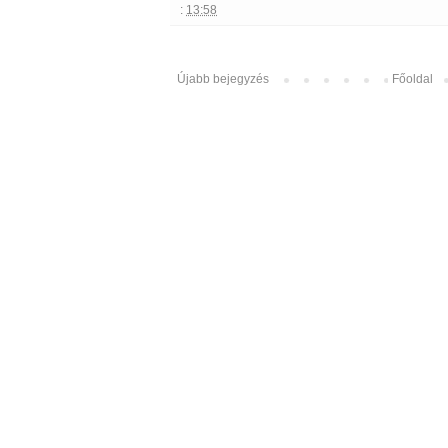
:
13:58
Újabb bejegyzés
Főoldal