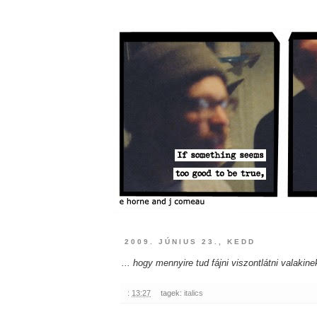
2009. JÚNIUS 23., KEDD
... hogy mennyire tud fájni viszontlátni valakine
:
13:27
tagek:
italics