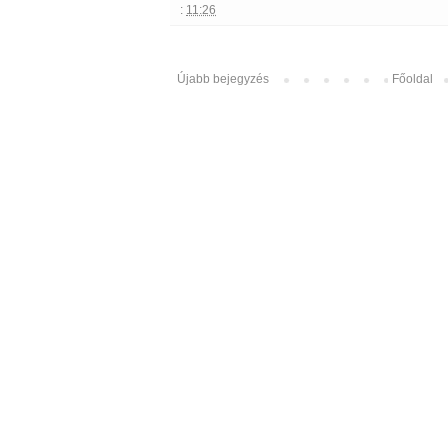
:
11:26
Újabb bejegyzés
Főoldal