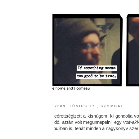
2009. JÚNIUS 27., SZOMBAT
leérettségizett a kishúgom, ki gondolta v
idő. aztán volt megünnepelni, egy
volt-ak
buliban is, tehát minden a nagykönyv szeri