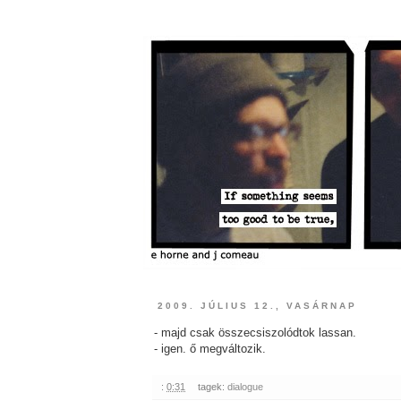
2009. JÚLIUS 12., VASÁRNAP
- majd csak összecsiszolódtok lassan.
- igen. ő megváltozik.
:
0:31
tagek:
dialogue