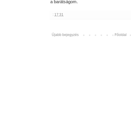
a barátságom.
:
17:31
Újabb bejegyzés
Főoldal