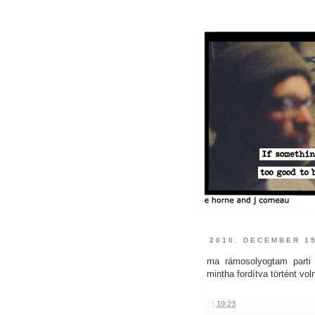
2010. DECEMBER 1
ma rámosolyogtam parti 
mintha fordítva történt vol
:
19:23