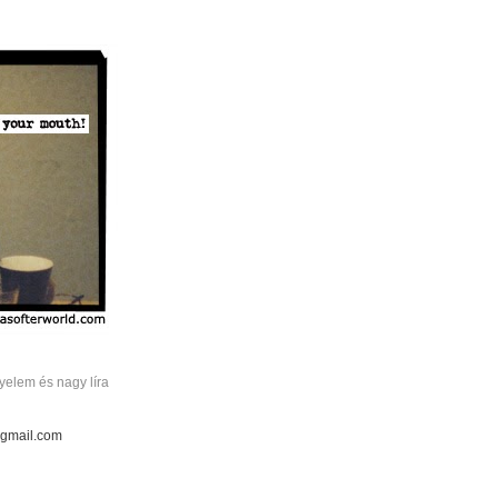
elem és nagy líra
 gmail.com