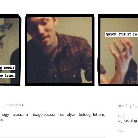
5., SZERDA
kemény fegy
nagy lajosra a mozgólépcsőn, és olyan boldog lettem,
email:
na.
agnus.blog
rss