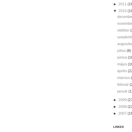
►
2011
(1
▼
2010
(1
decemb
novemb
október
(
szeptem
auguszt
július
(8)
június
(1
május
(1
április
(2
március
február
(
január
(1
►
2009
(2
►
2008
(2
►
2007
(1
LINKEK