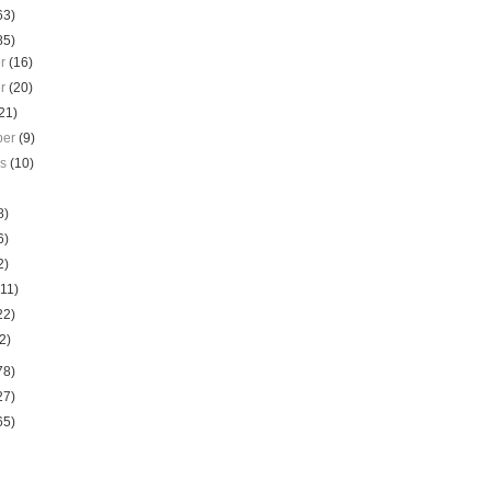
63)
85)
er
(16)
er
(20)
21)
ber
(9)
us
(10)
8)
6)
2)
(11)
22)
2)
78)
27)
65)