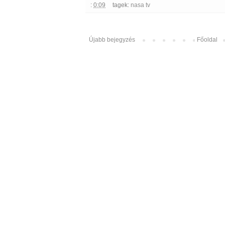
:
0:09
tagek:
nasa tv
Újabb bejegyzés
Főoldal