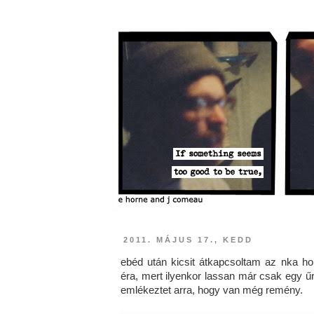
2011. MÁJUS 17., KEDD
ebéd után kicsit átkapcsoltam az nka h
éra, mert ilyenkor lassan már csak egy űr
emlékeztet arra, hogy van még remény.