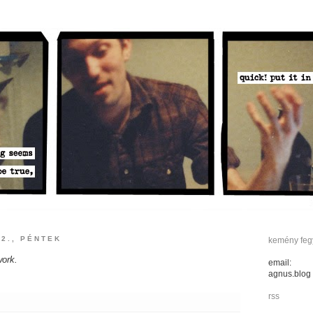
2., PÉNTEK
kemény fegy
work.
email:
agnus.blog
rss