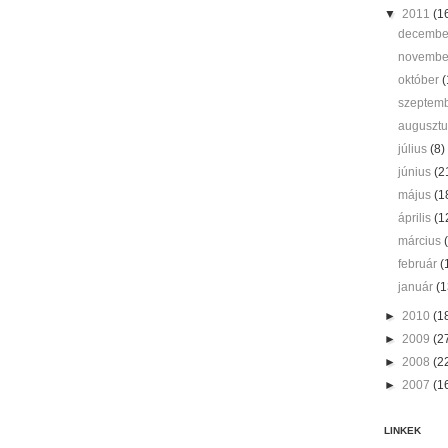
▼
2011
(1
decemb
novemb
október
(
szeptem
auguszt
július
(8)
június
(2
május
(1
április
(1
március
február
(
január
(1
►
2010
(1
►
2009
(2
►
2008
(2
►
2007
(1
LINKEK