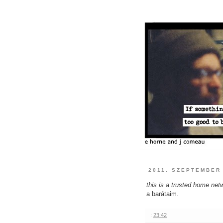
2011. SZEPTEMBER 
this is a trusted home net
a barátaim.
:
23:42