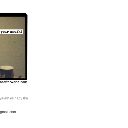
elem és nagy líra
 gmail.com