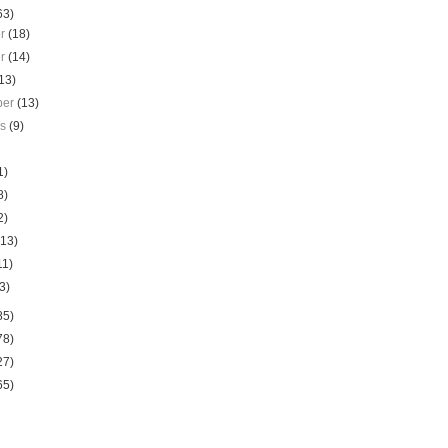
63)
er
(18)
er
(14)
13)
ber
(13)
us
(9)
1)
8)
2)
(13)
11)
3)
85)
78)
27)
65)