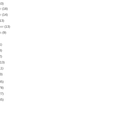
63)
er
(18)
er
(14)
13)
ber
(13)
us
(9)
1)
8)
2)
(13)
11)
3)
85)
78)
27)
65)