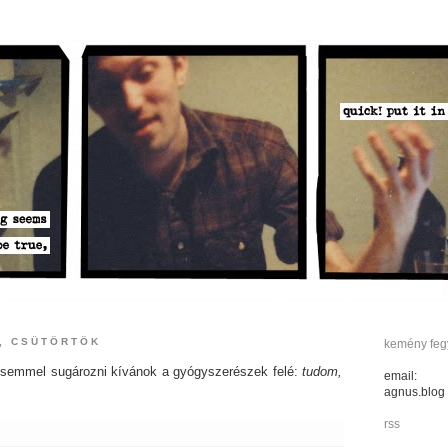
., CSÜTÖRTÖK
kemény fegy
zésemmel sugározni kívánok a gyógyszerészek felé:
tudom,
email:
agnus.blog
rss