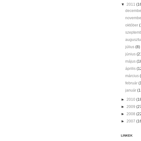
▼
2011
(1
decemb
novemb
október
(
szeptem
auguszt
július
(8)
június
(2
május
(1
április
(1
március
február
(
január
(1
►
2010
(1
►
2009
(2
►
2008
(2
►
2007
(1
LINKEK