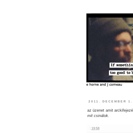
2011. DECEMBER 1
az üzenet amit arckifeje
mit csinálok.
:
19:58