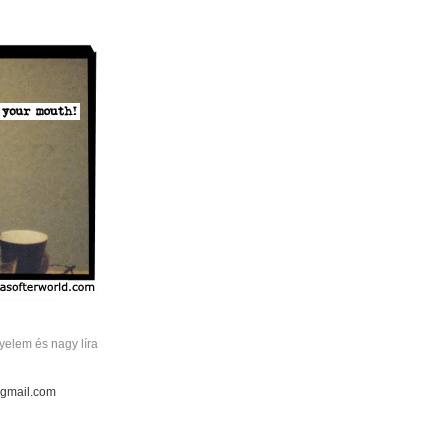
elem és nagy líra
 gmail.com