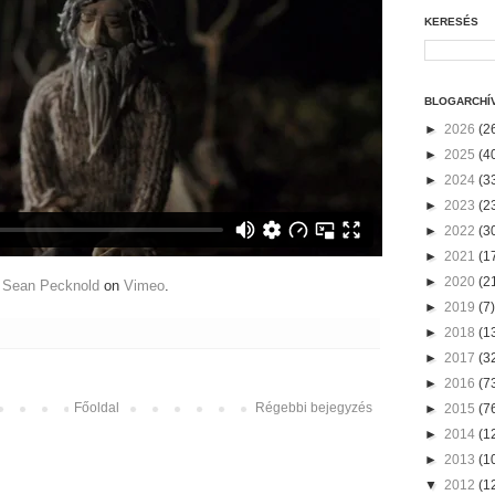
KERESÉS
BLOGARCHÍ
►
2026
(2
►
2025
(4
►
2024
(3
►
2023
(2
►
2022
(3
►
2021
(1
►
2020
(2
m
Sean Pecknold
on
Vimeo
.
►
2019
(7)
►
2018
(1
►
2017
(3
►
2016
(7
Főoldal
Régebbi bejegyzés
►
2015
(7
►
2014
(1
►
2013
(1
▼
2012
(1