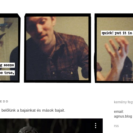
KEDD
kemény fegy
i belőlünk a bajainkat és mások bajait.
email:
agnus.blog
rss