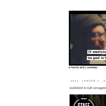
2012. JANUÁR 3., 
esténként ki kell simogatn