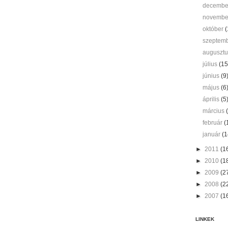
decemb
novemb
október
(
szeptem
auguszt
július
(15
június
(9
május
(6
április
(5
március
február
(
január
(1
►
2011
(1
►
2010
(1
►
2009
(2
►
2008
(2
►
2007
(1
LINKEK