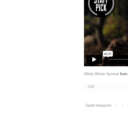
White Winter Hymnal
fro
:
1:14
Újabb bejegyzés