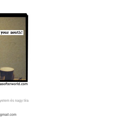
elem és nagy líra
 gmail.com