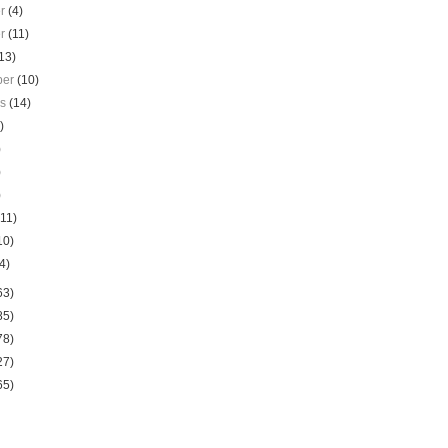
er
(4)
er
(11)
13)
ber
(10)
us
(14)
)
)
)
)
(11)
10)
4)
63)
85)
78)
27)
65)