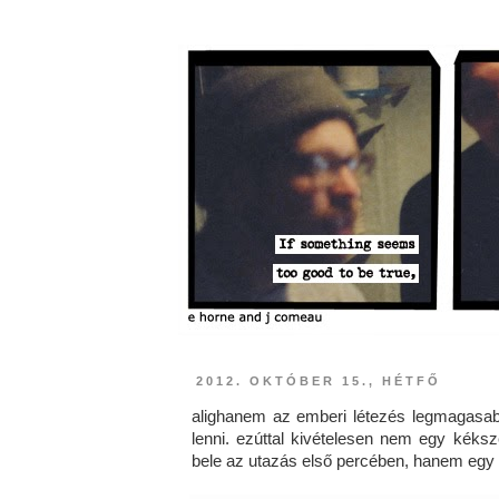
2012. OKTÓBER 15., HÉTFŐ
alighanem az emberi létezés legmagasabb 
lenni. ezúttal kivételesen nem egy kék
bele az utazás első percében, hanem eg