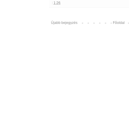
:
1:26
Újabb bejegyzés
Főoldal