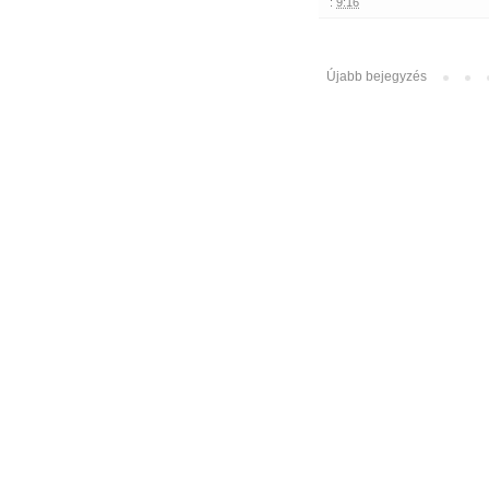
:
9:16
Újabb bejegyzés