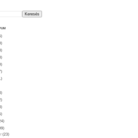
VUM
6)
0)
3)
3)
0)
7)
1)
3)
2)
3)
6)
24)
09)
er
(23)