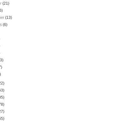
er
(21)
6)
ber
(13)
us
(6)
)
)
)
(3)
7)
)
22)
63)
85)
78)
27)
65)