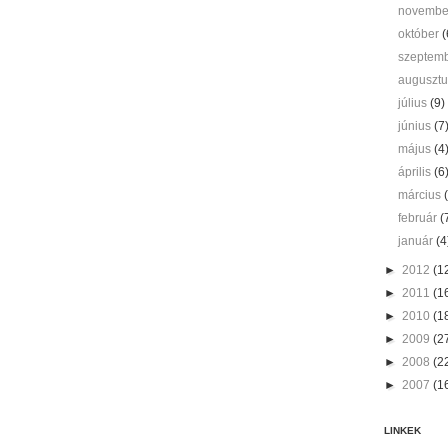
novemb
október
(
szeptem
auguszt
július
(9)
június
(7
május
(4
április
(6
március
február
(
január
(4
►
2012
(1
►
2011
(1
►
2010
(1
►
2009
(2
►
2008
(2
►
2007
(1
LINKEK