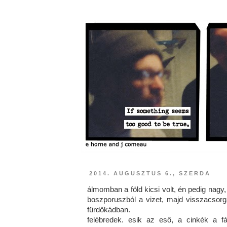
2014. AUGUSZTUS 6., SZERDA
álmomban a föld kicsi volt, én pedig nag
boszporuszból a vizet, majd visszacsorg
fürdőkádban.
felébredek. esik az eső, a cinkék a 