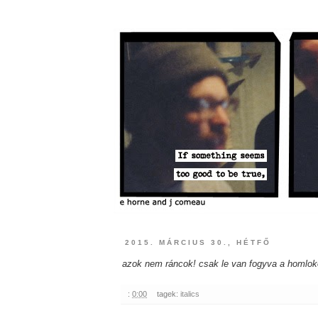
2015. MÁRCIUS 30., HÉTFŐ
azok nem ráncok! csak le van fogyva a homlok
:
0:00
tagek:
italics