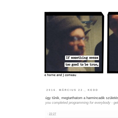
2016. MÁRCIUS 22., KEDD
úgy tűnik, megtarthatom a harmincadik szület
you completed programming for everybody - gett
:
22:27