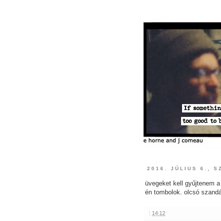
2016. JÚLIUS 6., 
üvegeket kell gyűjtenem a
én tombolok. olcsó szandá
:
14:12