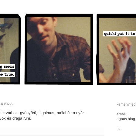
SZERDA
kemény fegy
 lekvárhoz. gyönyörű, izgalmas, mélabús a nyár--
email:
lok és drága rum.
agnus.blog
rss