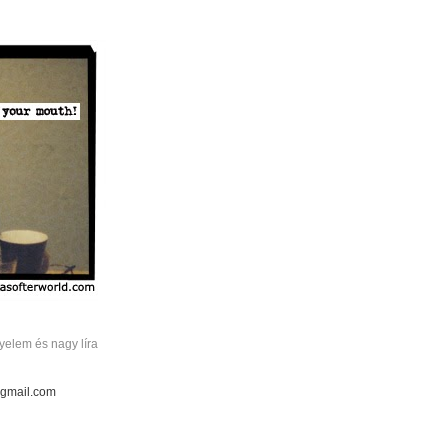
elem és nagy líra
 gmail.com