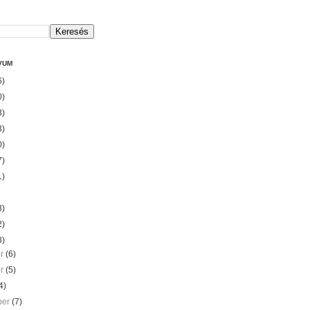
VUM
6)
0)
3)
3)
0)
7)
1)
3)
2)
3)
er
(6)
er
(5)
4)
ber
(7)