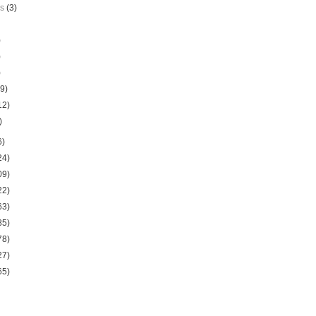
us
(3)
)
)
)
(9)
12)
)
6)
24)
09)
22)
63)
85)
78)
27)
65)