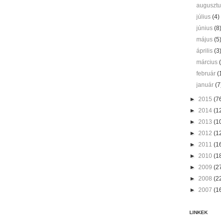
auguszt
július
(4)
június
(8
május
(5
április
(3
március
február
(
január
(7
►
2015
(7
►
2014
(1
►
2013
(1
►
2012
(1
►
2011
(1
►
2010
(1
►
2009
(2
►
2008
(2
►
2007
(1
LINKEK