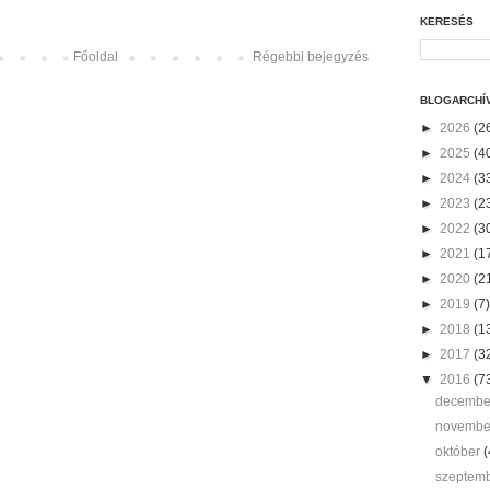
KERESÉS
Főoldal
Régebbi bejegyzés
BLOGARCHÍ
►
2026
(2
►
2025
(4
►
2024
(3
►
2023
(2
►
2022
(3
►
2021
(1
►
2020
(2
►
2019
(7)
►
2018
(1
►
2017
(3
▼
2016
(7
decemb
novemb
október
(
szeptem