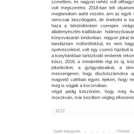
szerettem, és nagyon nehéz volt otthagyn
volt megszeretni. 2018-ban lett olya
megtanultam autót vezetni, ami az egyik 
nemcsak beszólogatni, de énekelni is t
haza a bőröndömben cserepes virágot
állattenyésztés-kiállításán hódmezővás
könyvvásárán londonban. nagyon jókat bes
bandáztam műfordítókkal, és nem hagy
nyelvészekkel. volt egy csomó házibuli i
a konyhánkban tartózkodó emberek rekord
köszi, 2018, a mindenféle régi és új, köze
jókedvüket, a gyógyulásaikat, a tám
messengeren, hogy diszkószámokra ug
magvető caféban egyes éjeken, hogy re
meg is súgják a kocsmában.
végül pedig köszönöm, hogy még év
moszkván, már kezdtem végleg elkesered
:
12:57
Újabb bejegyzés
Főoldal