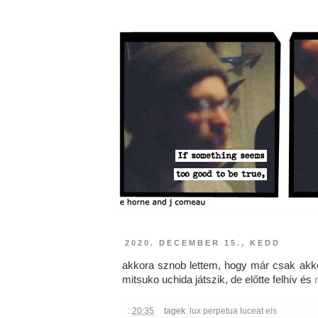
2020. DECEMBER 15., KEDD
akkora sznob lettem, hogy már csak akko
mitsuko uchida játszik, de előtte felhív és
:
20:35
tagek:
lux perpetua luceat eis