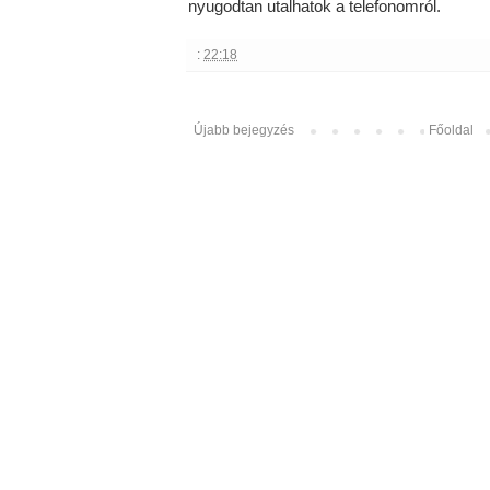
nyugodtan utalhatok a telefonomról.
:
22:18
Újabb bejegyzés
Főoldal