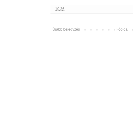
:
10:36
Újabb bejegyzés
Főoldal