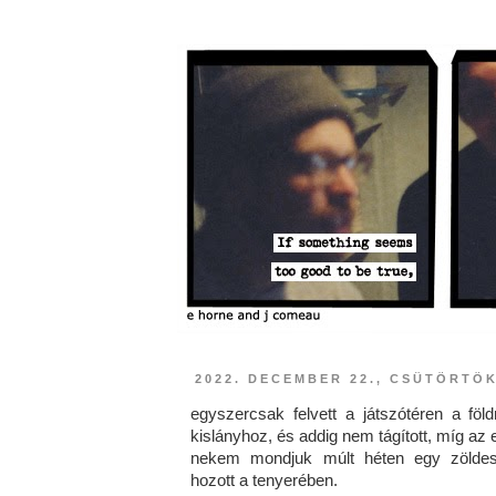
2022. DECEMBER 22., CSÜTÖRTÖ
egyszercsak felvett a játszótéren a föld
kislányhoz, és addig nem tágított, míg az e
nekem mondjuk múlt héten egy zöldes
hozott a tenyerében.