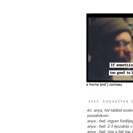
2023. AUGUSZTUS 2
én:
anya, hol találod ezek
postafiókom:
anya - fwd: ingyen fürdője
anya - fwd: 2-3 éjszakás
anya - fwd: íme a hét top 