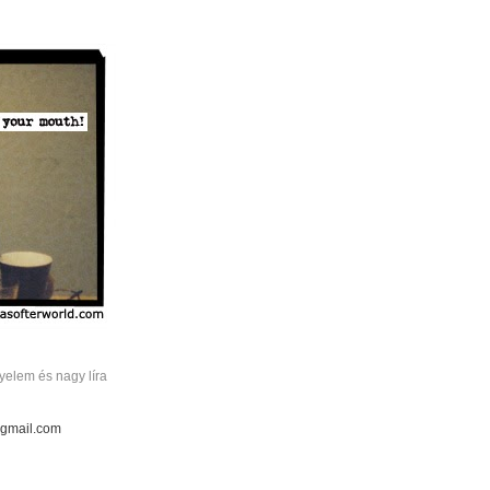
elem és nagy líra
 gmail.com