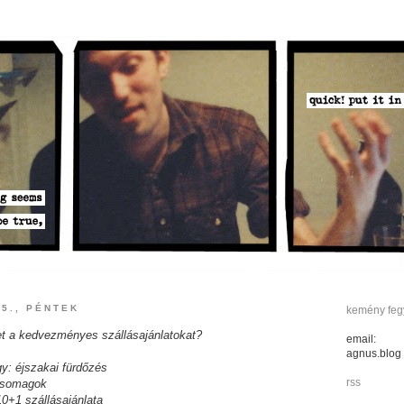
5., PÉNTEK
kemény fegy
et a kedvezményes szállásajánlatokat?
email:
agnus.blog
gy: éjszakai fürdőzés
rss
 csomagok
10+1 szállásajánlata