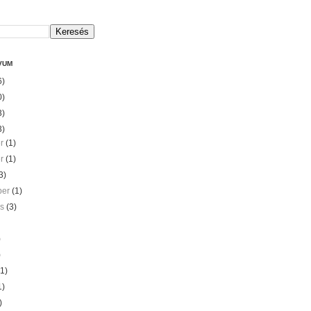
VUM
6)
0)
3)
3)
er
(1)
er
(1)
3)
ber
(1)
us
(3)
)
)
(1)
1)
)