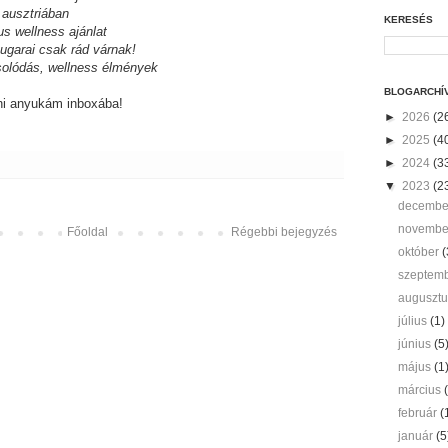
 ausztriában
KERESÉS
us wellness ajánlat
sugarai csak rád várnak!
solódás, wellness élmények
BLOGARCHÍ
ni anyukám inboxába!
►
2026
(2
►
2025
(4
►
2024
(3
▼
2023
(2
decemb
novemb
Főoldal
Régebbi bejegyzés
október
(
szeptem
auguszt
július
(1)
június
(5
május
(1
március
február
(
január
(5