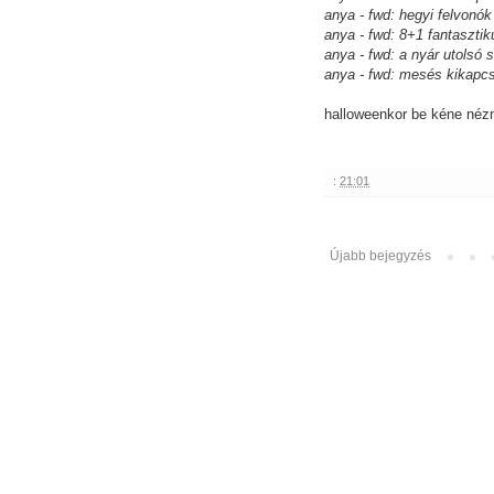
anya - fwd: hegyi felvonók
anya - fwd: 8+1 fantasztik
anya - fwd: a nyár utolsó 
anya - fwd: mesés kikapc
halloweenkor be kéne néz
:
21:01
Újabb bejegyzés