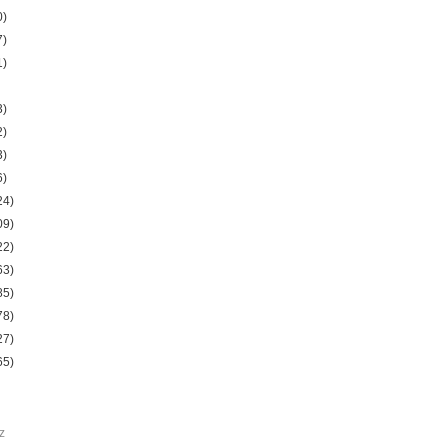
0)
7)
1)
3)
2)
3)
6)
24)
09)
22)
63)
85)
78)
27)
65)
z