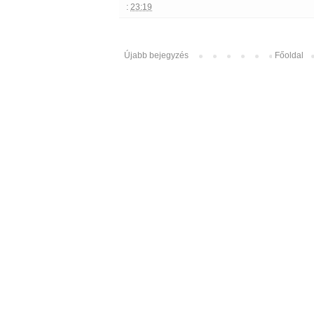
:
23:19
Újabb bejegyzés
Főoldal