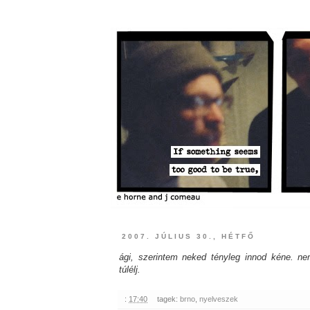
2007. JÚLIUS 30., HÉTFŐ
ági, szerintem neked tényleg innod kéne. n
túlélj.
:
17:40
tagek:
brno
,
nyelveszek