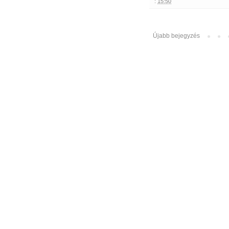
:
15:50
Újabb bejegyzés