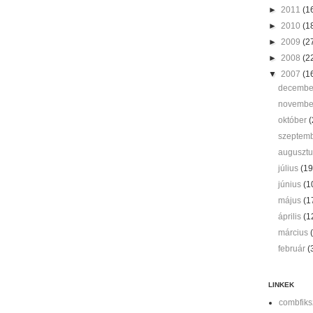
►
2011
(1
►
2010
(1
►
2009
(2
►
2008
(2
▼
2007
(1
decemb
novemb
október
(
szeptem
auguszt
július
(19
június
(1
május
(1
április
(1
március
február
(
LINKEK
combfiks