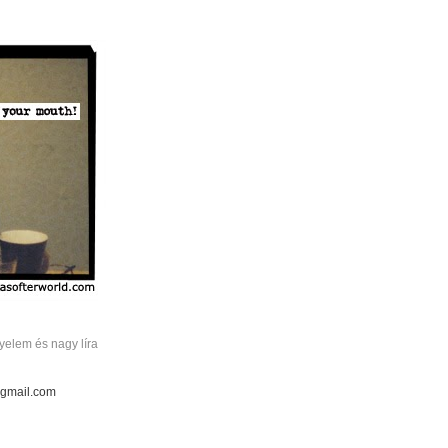
elem és nagy líra
 gmail.com