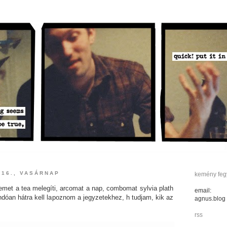
 16., VASÁRNAP
kemény fegy
remet a tea melegíti, arcomat a nap, combomat sylvia plath
email:
andóan hátra kell lapoznom a jegyzetekhez, h tudjam, kik az
agnus.blog
rss