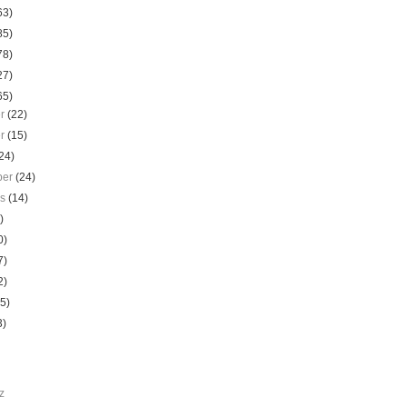
63)
85)
78)
27)
65)
er
(22)
er
(15)
24)
ber
(24)
us
(14)
)
0)
7)
2)
(5)
3)
z