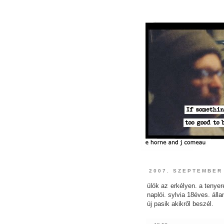
2007. SZEPTEMBER
ülök az erkélyen. a tenye
naplói. sylvia 18éves. áll
új pasik akikről beszél.