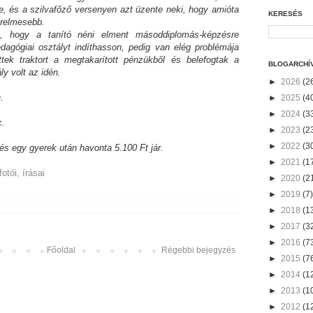
e, és a szilvafőző versenyen azt üzente neki, hogy amióta
KERESÉS
erelmesebb.
 hogy a tanító néni elment másoddiplomás-képzésre
agógiai osztályt indíthasson, pedig van elég problémája
tek traktort a megtakarított pénzükből és belefogtak a
BLOGARCHÍ
y volt az idén.
►
2026
(2
.
►
2025
(4
►
2024
(3
c.
►
2023
(2
►
2022
(3
, és egy gyerek után havonta 5.100 Ft jár.
►
2021
(1
fotói, írásai
►
2020
(2
►
2019
(7)
►
2018
(1
►
2017
(3
►
2016
(7
Főoldal
Régebbi bejegyzés
►
2015
(7
►
2014
(1
►
2013
(1
►
2012
(1