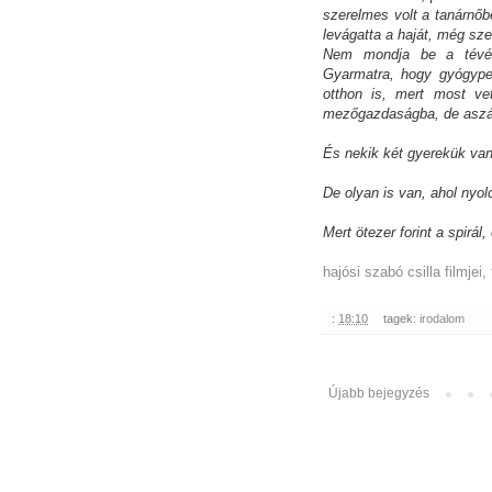
szerelmes volt a tanárnőb
levágatta a haját, még sz
Nem mondja be a tévé,
Gyarmatra, hogy gyógyped
otthon is, mert most vet
mezőgazdaságba, de aszál
És nekik két gyerekük van
De olyan is van, ahol nyol
Mert ötezer forint a spirál
hajósi szabó csilla filmjei, 
:
18:10
tagek:
irodalom
Újabb bejegyzés