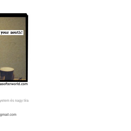
elem és nagy líra
 gmail.com