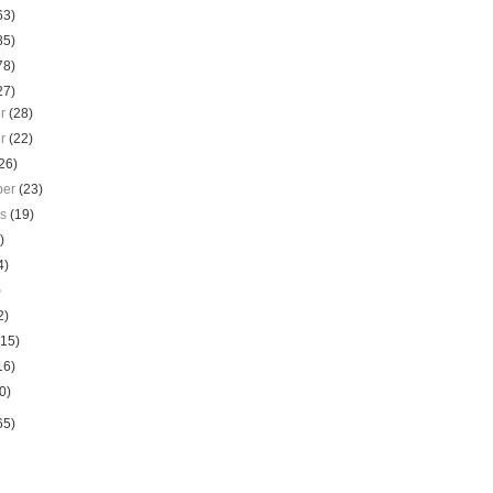
63)
85)
78)
27)
er
(28)
er
(22)
26)
ber
(23)
us
(19)
)
4)
)
2)
(15)
16)
0)
65)