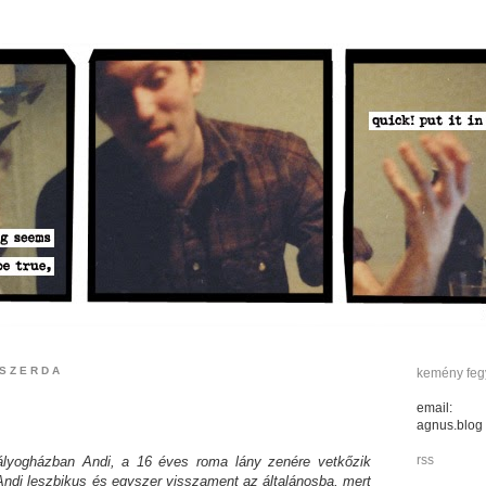
 SZERDA
kemény fegy
email:
agnus.blog
rss
ályogházban Andi, a 16 éves roma lány zenére vetkőzik
 Andi leszbikus és egyszer visszament az általánosba, mert