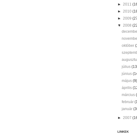
►
2011
(1
►
2010
(1
►
2009
(2
▼
2008
(2
decemb
novemb
október
(
szeptem
auguszt
július
(13
június
(1
május
(9
április
(1
március
február
(
január
(3
►
2007
(1
LINKEK