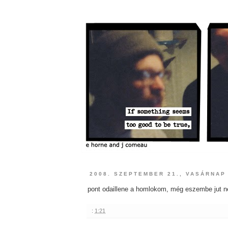
2008. SZEPTEMBER 21., VASÁRNAP
pont odaillene a homlokom, még eszembe jut n
:
1:21