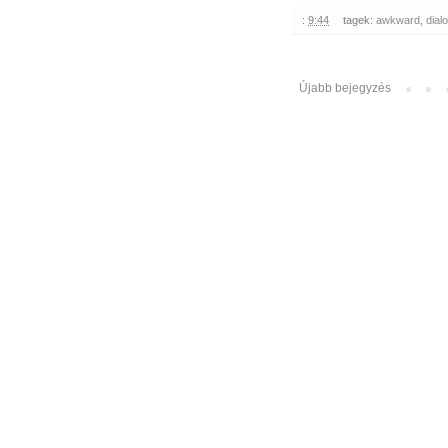
:
9:44
tagek:
awkward
,
dial
Újabb bejegyzés