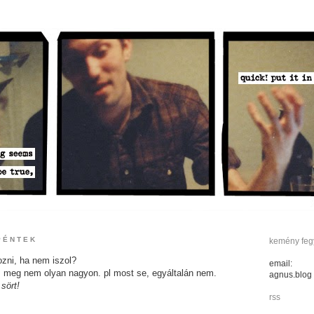
 PÉNTEK
kemény fegy
ozni, ha nem iszol?
email:
g, meg nem olyan nagyon. pl most se, egyáltalán nem.
agnus.blog
sört!
rss