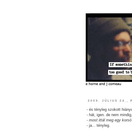
2009. JÚLIUS 24.,
- és tényleg szokott hiány
- hát, igen. de nem mindi
- most ittál meg egy korsó 
- ja... tényleg.