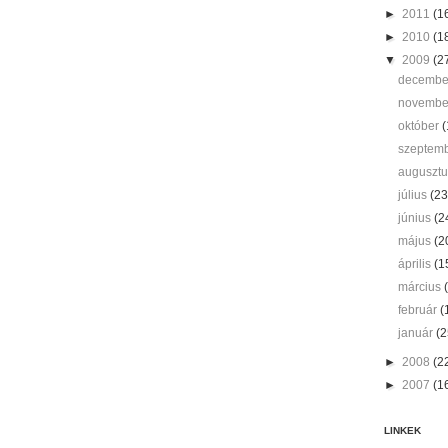
►
2011
(1
►
2010
(1
▼
2009
(2
decemb
novemb
október
(
szeptem
auguszt
július
(23
június
(2
május
(2
április
(1
március
február
(
január
(2
►
2008
(2
►
2007
(1
LINKEK