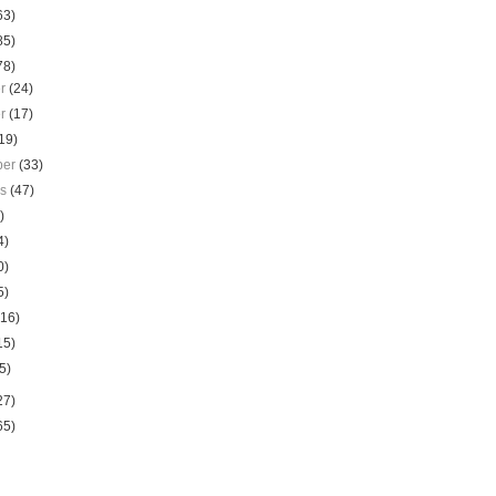
63)
85)
78)
er
(24)
er
(17)
19)
ber
(33)
us
(47)
)
4)
0)
5)
(16)
15)
5)
27)
65)