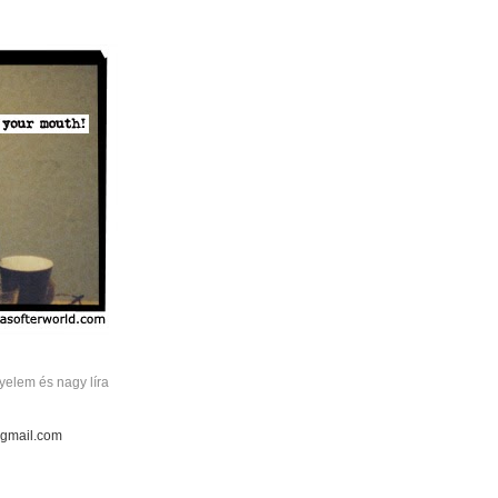
elem és nagy líra
 gmail.com