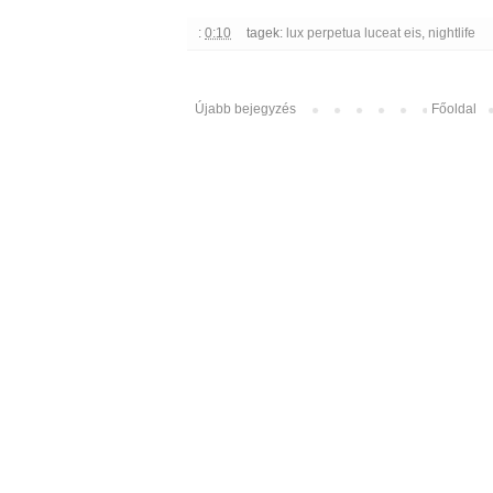
:
0:10
tagek:
lux perpetua luceat eis
,
nightlife
Újabb bejegyzés
Főoldal