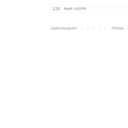
:
2:36
tagek:
nightlife
Újabb bejegyzés
Főoldal