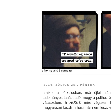
2014. JÚLIUS 25., PÉNTEK
amikor a pótkulcsban, már éjfél után,
tudományos tanácsadó, megy a pulthoz és 
válaszolom, h
HUSIT,
mire végtelen k
magyarázni kezdi, h husi már nem lesz, v