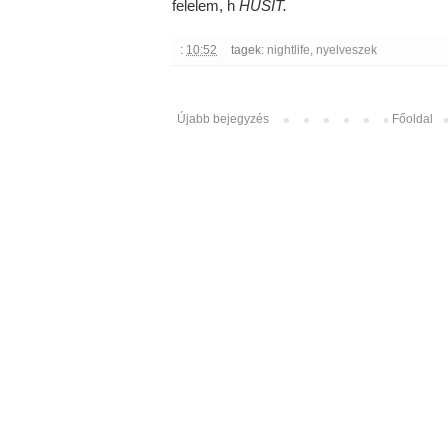
felelem, h
HUSIT.
:
10:52
tagek:
nightlife
,
nyelveszek
Újabb bejegyzés
Főoldal