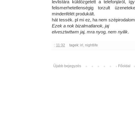
levlistára küldözgetett a telefonjáról, í
felismerhetetlenségig torzult üzenet
mindenfélét produkált.
hát tessék. pl mi ez, ha nem szépirodalom
Ezek a nok bizalmatlanok, jaj
elvesztwttwm jaj, mra nyog, nem nyilik
.
:
11:32
tagek:
irl
,
nightlife
Újabb bejegyzés
Főoldal