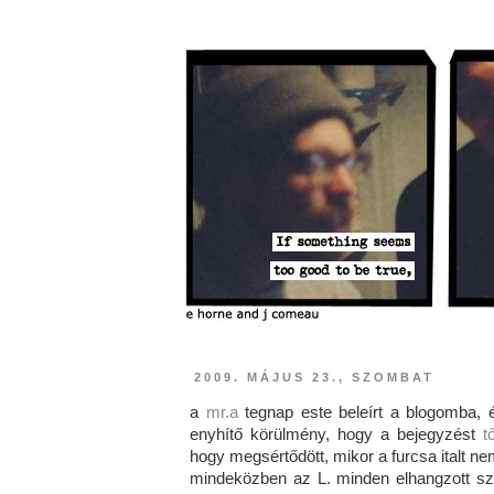
2009. MÁJUS 23., SZOMBAT
a
mr.a
tegnap este beleírt a blogomba, 
enyhítő körülmény, hogy a bejegyzést
t
hogy megsértődött, mikor a furcsa italt n
mindeközben az L. minden elhangzott sz